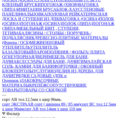
КЛЕЕНЫЙ
БРУСКИ
ПОГОНАЖ (ХВОЯ)
ВАГОНКА
(ЛИПА)
ИМИТАЦИЯ БРУСА
БЛОК-ХАУС
СТЕНОВЫЕ
ПАНЕЛИ
ФАЛЬЦОВКА
ПОЛОВАЯ РЕЙКА
ТЕРРАСНАЯ
ДОСКА И СТУПЕНИ ИЗ ДПК
ВАГОНКА (ОСИНА)
ПОЛОК
(ОСИНА)
ПОГОНАЖ (ОСИНА)
ПОЛОК (ЛИПА)
ПОГОНАЖ
(ЛИПА)
МЕБЕЛЬНЫЙ ЩИТ , СТУПЕНИ,
ТЕТИВА
БАЛЯСИНЫ / СТОЛБЫ / ПОРУЧЕНЬ /
ПОДБАЛЯСНИК
ДРЕВЕСНО-ПЛИТНЫЕ МАТЕРИАЛЫ
(Фанера / ОСБ)
МЕЖВЕНЦОВЫЙ
УТЕПЛИТЕЛЬ
УТЕПЛИТЕЛЬ
БАЗАЛЬТОВЫЙ
ПАРОИЗОЛЯЦИЯ / ФОЛЬГА/ ПЛИТА
ОГНЕУПОРНАЯ
ДВЕРИ
МЕБЕЛЬ ДЛЯ БАНИ,
ДАЧИ
АКСЕССУАРЫ ДЛЯ БАНИ, ДАЧИ
ГИМАЛАЙСКАЯ
СОЛЬ, КАМНИ ДЛЯ БАНИ
ФОРТОЧКИ / ОКОННЫЙ
БЛОК
ПЕРГОЛЫ
УСЛУГИ
ИЗДЕЛИЯ ИЗ ДЕРЕВА ДЛЯ
ДАЧИ
ГРЯДКИ САДОВЫЕ (ДПК и
Оцинков.)
ЛАКОКРАСОЧНЫЕ
МАТЕРИАЛЫ
КРЕПЁЖ
СОПУТСТВУЮЩИЕ
ТОВАРЫ
ТОВАРЫ СО СКИДКОЙ
—
сорт АВ тол.12,5мм х шир 96мм
сорт ЭКСТРА
АВ сорт ( ширина 89 / 85 мм)
сорт ВС тол.12,5мм
х шир 96мм
сорт АВ тол.14мм х шир 110 мм
Фильтр