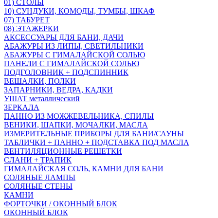
01) СТОЛЫ
10) СУНДУКИ, КОМОДЫ, ТУМБЫ, ШКАФ
07) ТАБУРЕТ
08) ЭТАЖЕРКИ
АКСЕССУАРЫ ДЛЯ БАНИ, ДАЧИ
АБАЖУРЫ ИЗ ЛИПЫ, СВЕТИЛЬНИКИ
АБАЖУРЫ С ГИМАЛАЙСКОЙ СОЛЬЮ
ПАНЕЛИ С ГИМАЛАЙСКОЙ СОЛЬЮ
ПОДГОЛОВНИК + ПОДСПИННИК
ВЕШАЛКИ, ПОЛКИ
ЗАПАРНИКИ, ВЕДРА, КАДКИ
УШАТ металлический
ЗЕРКАЛА
ПАННО ИЗ МОЖЖЕВЕЛЬНИКА, СПИЛЫ
ВЕНИКИ, ШАПКИ, МОЧАЛКИ, МАСЛА
ИЗМЕРИТЕЛЬНЫЕ ПРИБОРЫ ДЛЯ БАНИ/САУНЫ
ТАБЛИЧКИ + ПАННО + ПОДСТАВКА ПОД МАСЛА
ВЕНТИЛЯЦИОННЫЕ РЕШЕТКИ
СЛАНИ + ТРАПИК
ГИМАЛАЙСКАЯ СОЛЬ, КАМНИ ДЛЯ БАНИ
СОЛЯНЫЕ ЛАМПЫ
СОЛЯНЫЕ СТЕНЫ
КАМНИ
ФОРТОЧКИ / ОКОННЫЙ БЛОК
ОКОННЫЙ БЛОК