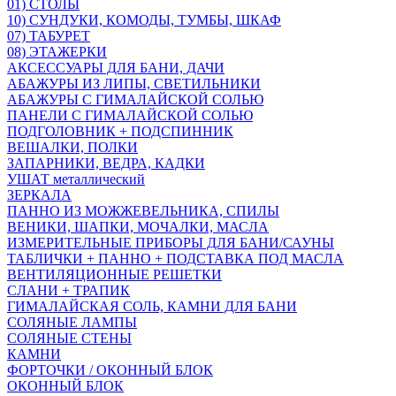
01) СТОЛЫ
10) СУНДУКИ, КОМОДЫ, ТУМБЫ, ШКАФ
07) ТАБУРЕТ
08) ЭТАЖЕРКИ
АКСЕССУАРЫ ДЛЯ БАНИ, ДАЧИ
АБАЖУРЫ ИЗ ЛИПЫ, СВЕТИЛЬНИКИ
АБАЖУРЫ С ГИМАЛАЙСКОЙ СОЛЬЮ
ПАНЕЛИ С ГИМАЛАЙСКОЙ СОЛЬЮ
ПОДГОЛОВНИК + ПОДСПИННИК
ВЕШАЛКИ, ПОЛКИ
ЗАПАРНИКИ, ВЕДРА, КАДКИ
УШАТ металлический
ЗЕРКАЛА
ПАННО ИЗ МОЖЖЕВЕЛЬНИКА, СПИЛЫ
ВЕНИКИ, ШАПКИ, МОЧАЛКИ, МАСЛА
ИЗМЕРИТЕЛЬНЫЕ ПРИБОРЫ ДЛЯ БАНИ/САУНЫ
ТАБЛИЧКИ + ПАННО + ПОДСТАВКА ПОД МАСЛА
ВЕНТИЛЯЦИОННЫЕ РЕШЕТКИ
СЛАНИ + ТРАПИК
ГИМАЛАЙСКАЯ СОЛЬ, КАМНИ ДЛЯ БАНИ
СОЛЯНЫЕ ЛАМПЫ
СОЛЯНЫЕ СТЕНЫ
КАМНИ
ФОРТОЧКИ / ОКОННЫЙ БЛОК
ОКОННЫЙ БЛОК