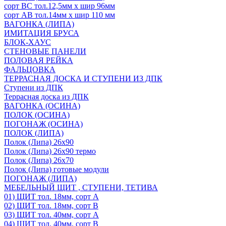
сорт ВС тол.12,5мм х шир 96мм
сорт АВ тол.14мм х шир 110 мм
ВАГОНКА (ЛИПА)
ИМИТАЦИЯ БРУСА
БЛОК-ХАУС
СТЕНОВЫЕ ПАНЕЛИ
ПОЛОВАЯ РЕЙКА
ФАЛЬЦОВКА
ТЕРРАСНАЯ ДОСКА И СТУПЕНИ ИЗ ДПК
Ступени из ДПК
Террасная доска из ДПК
ВАГОНКА (ОСИНА)
ПОЛОК (ОСИНА)
ПОГОНАЖ (ОСИНА)
ПОЛОК (ЛИПА)
Полок (Липа) 26х90
Полок (Липа) 26х90 термо
Полок (Липа) 26х70
Полок (Липа) готовые модули
ПОГОНАЖ (ЛИПА)
МЕБЕЛЬНЫЙ ЩИТ , СТУПЕНИ, ТЕТИВА
01) ЩИТ тол. 18мм, сорт А
02) ЩИТ тол. 18мм, сорт В
03) ЩИТ тол. 40мм, сорт А
04) ЩИТ тол. 40мм, сорт В