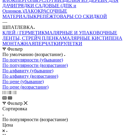
БЛОК
ПЕРГОЛЫ
УСЛУГИ
ИЗДЕЛИЯ ИЗ ДЕРЕВА ДЛЯ
ДАЧИ
ГРЯДКИ САДОВЫЕ (ДПК и
Оцинков.)
ЛАКОКРАСОЧНЫЕ
МАТЕРИАЛЫ
КРЕПЁЖ
ТОВАРЫ СО СКИДКОЙ
—
ШПАТЛЕВКА
КЛЕЙ / ГЕРМЕТИК
МАЛЯРНЫЕ И УПАКОВОЧНЫЕ
ЛЕНТЫ, СТРЕЙЧ ПЛЕНКА
МАЛЯРНЫЕ КИСТИ
ПЕНА
МОНТАЖНАЯ
ПЕРЧАТКИ
РУЛЕТКИ
Фильтр
По умолчанию (возрастание)
По популярности (убывание)
По популярности (возрастание)
По алфавиту (убывание)
По алфавиту (возрастание)
По цене (убывание)
По цене (возрастание)
Фильтр
Сортировка
По популярности (возрастание)
Цена