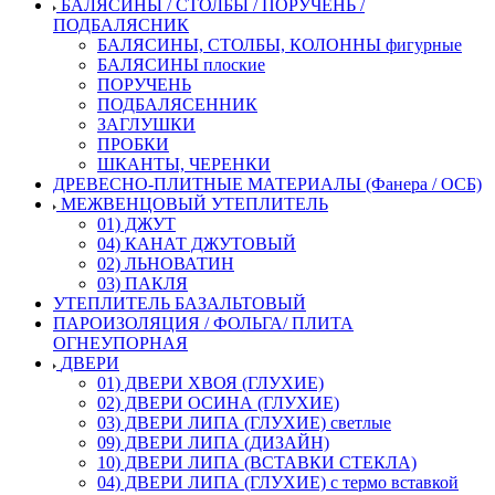
БАЛЯСИНЫ / СТОЛБЫ / ПОРУЧЕНЬ /
ПОДБАЛЯСНИК
БАЛЯСИНЫ, СТОЛБЫ, КОЛОННЫ фигурные
БАЛЯСИНЫ плоские
ПОРУЧЕНЬ
ПОДБАЛЯСЕННИК
ЗАГЛУШКИ
ПРОБКИ
ШКАНТЫ, ЧЕРЕНКИ
ДРЕВЕСНО-ПЛИТНЫЕ МАТЕРИАЛЫ (Фанера / ОСБ)
МЕЖВЕНЦОВЫЙ УТЕПЛИТЕЛЬ
01) ДЖУТ
04) КАНАТ ДЖУТОВЫЙ
02) ЛЬНОВАТИН
03) ПАКЛЯ
УТЕПЛИТЕЛЬ БАЗАЛЬТОВЫЙ
ПАРОИЗОЛЯЦИЯ / ФОЛЬГА/ ПЛИТА
ОГНЕУПОРНАЯ
ДВЕРИ
01) ДВЕРИ ХВОЯ (ГЛУХИЕ)
02) ДВЕРИ ОСИНА (ГЛУХИЕ)
03) ДВЕРИ ЛИПА (ГЛУХИЕ) светлые
09) ДВЕРИ ЛИПА (ДИЗАЙН)
10) ДВЕРИ ЛИПА (ВСТАВКИ СТЕКЛА)
04) ДВЕРИ ЛИПА (ГЛУХИЕ) с термо вставкой