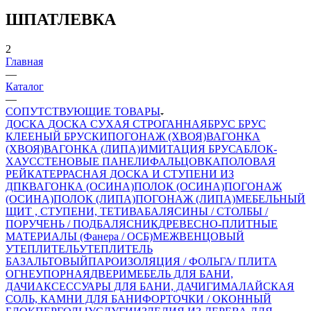
ШПАТЛЕВКА
2
Главная
—
Каталог
—
СОПУТСТВУЮЩИЕ ТОВАРЫ
ДОСКА
ДОСКА СУХАЯ СТРОГАННАЯ
БРУС
БРУС
КЛЕЕНЫЙ
БРУСКИ
ПОГОНАЖ (ХВОЯ)
ВАГОНКА
(ХВОЯ)
ВАГОНКА (ЛИПА)
ИМИТАЦИЯ БРУСА
БЛОК-
ХАУС
СТЕНОВЫЕ ПАНЕЛИ
ФАЛЬЦОВКА
ПОЛОВАЯ
РЕЙКА
ТЕРРАСНАЯ ДОСКА И СТУПЕНИ ИЗ
ДПК
ВАГОНКА (ОСИНА)
ПОЛОК (ОСИНА)
ПОГОНАЖ
(ОСИНА)
ПОЛОК (ЛИПА)
ПОГОНАЖ (ЛИПА)
МЕБЕЛЬНЫЙ
ЩИТ , СТУПЕНИ, ТЕТИВА
БАЛЯСИНЫ / СТОЛБЫ /
ПОРУЧЕНЬ / ПОДБАЛЯСНИК
ДРЕВЕСНО-ПЛИТНЫЕ
МАТЕРИАЛЫ (Фанера / ОСБ)
МЕЖВЕНЦОВЫЙ
УТЕПЛИТЕЛЬ
УТЕПЛИТЕЛЬ
БАЗАЛЬТОВЫЙ
ПАРОИЗОЛЯЦИЯ / ФОЛЬГА/ ПЛИТА
ОГНЕУПОРНАЯ
ДВЕРИ
МЕБЕЛЬ ДЛЯ БАНИ,
ДАЧИ
АКСЕССУАРЫ ДЛЯ БАНИ, ДАЧИ
ГИМАЛАЙСКАЯ
СОЛЬ, КАМНИ ДЛЯ БАНИ
ФОРТОЧКИ / ОКОННЫЙ