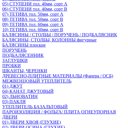
05) СТУПЕНИ тол. 40мм, сорт А
06) СТУПЕНИ тол. 40мм, сорт В
07) ТЕТИВА тол. 50мм, сорт А
08) ТЕТИВА тол. 50мм, сорт В
09) ТЕТИВА тол. 60мм, сорт А
10) ТЕТИВА тол. 60мм, сорт В
БАЛЯСИНЫ / СТОЛБЫ / ПОРУЧЕНЬ / ПОДБАЛЯСНИК
БАЛЯСИНЫ, СТОЛБЫ, КОЛОННЫ фигурные
БАЛЯСИНЫ плоские
ПОРУЧЕНЬ
ПОДБАЛЯСЕННИК
ЗАГЛУШКИ
ПРОБКИ
ШКАНТЫ, ЧЕРЕНКИ
ДРЕВЕСНО-ПЛИТНЫЕ МАТЕРИАЛЫ (Фанера / ОСБ)
МЕЖВЕНЦОВЫЙ УТЕПЛИТЕЛЬ
01) ДЖУТ
04) КАНАТ ДЖУТОВЫЙ
02) ЛЬНОВАТИН
03) ПАКЛЯ
УТЕПЛИТЕЛЬ БАЗАЛЬТОВЫЙ
ПАРОИЗОЛЯЦИЯ / ФОЛЬГА/ ПЛИТА ОГНЕУПОРНАЯ
ДВЕРИ
01) ДВЕРИ ХВОЯ (ГЛУХИЕ)
02) ДВЕРИ ОСИНА (ГЛУХИЕ)