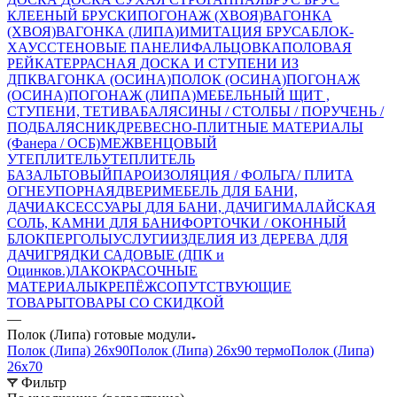
КЛЕЕНЫЙ
БРУСКИ
ПОГОНАЖ (ХВОЯ)
ВАГОНКА
(ХВОЯ)
ВАГОНКА (ЛИПА)
ИМИТАЦИЯ БРУСА
БЛОК-
ХАУС
СТЕНОВЫЕ ПАНЕЛИ
ФАЛЬЦОВКА
ПОЛОВАЯ
РЕЙКА
ТЕРРАСНАЯ ДОСКА И СТУПЕНИ ИЗ
ДПК
ВАГОНКА (ОСИНА)
ПОЛОК (ОСИНА)
ПОГОНАЖ
(ОСИНА)
ПОГОНАЖ (ЛИПА)
МЕБЕЛЬНЫЙ ЩИТ ,
СТУПЕНИ, ТЕТИВА
БАЛЯСИНЫ / СТОЛБЫ / ПОРУЧЕНЬ /
ПОДБАЛЯСНИК
ДРЕВЕСНО-ПЛИТНЫЕ МАТЕРИАЛЫ
(Фанера / ОСБ)
МЕЖВЕНЦОВЫЙ
УТЕПЛИТЕЛЬ
УТЕПЛИТЕЛЬ
БАЗАЛЬТОВЫЙ
ПАРОИЗОЛЯЦИЯ / ФОЛЬГА/ ПЛИТА
ОГНЕУПОРНАЯ
ДВЕРИ
МЕБЕЛЬ ДЛЯ БАНИ,
ДАЧИ
АКСЕССУАРЫ ДЛЯ БАНИ, ДАЧИ
ГИМАЛАЙСКАЯ
СОЛЬ, КАМНИ ДЛЯ БАНИ
ФОРТОЧКИ / ОКОННЫЙ
БЛОК
ПЕРГОЛЫ
УСЛУГИ
ИЗДЕЛИЯ ИЗ ДЕРЕВА ДЛЯ
ДАЧИ
ГРЯДКИ САДОВЫЕ (ДПК и
Оцинков.)
ЛАКОКРАСОЧНЫЕ
МАТЕРИАЛЫ
КРЕПЁЖ
СОПУТСТВУЮЩИЕ
ТОВАРЫ
ТОВАРЫ СО СКИДКОЙ
—
Полок (Липа) готовые модули
Полок (Липа) 26х90
Полок (Липа) 26х90 термо
Полок (Липа)
26х70
Фильтр