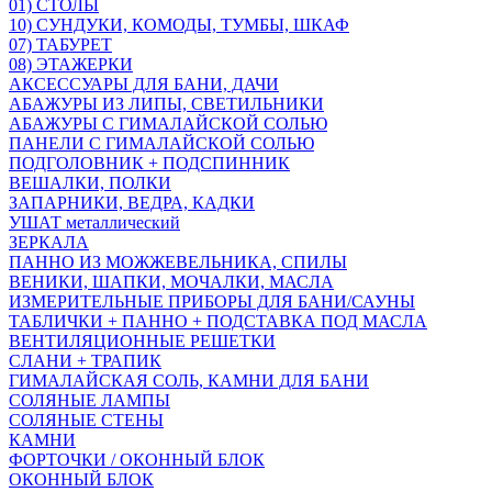
01) СТОЛЫ
10) СУНДУКИ, КОМОДЫ, ТУМБЫ, ШКАФ
07) ТАБУРЕТ
08) ЭТАЖЕРКИ
АКСЕССУАРЫ ДЛЯ БАНИ, ДАЧИ
АБАЖУРЫ ИЗ ЛИПЫ, СВЕТИЛЬНИКИ
АБАЖУРЫ С ГИМАЛАЙСКОЙ СОЛЬЮ
ПАНЕЛИ С ГИМАЛАЙСКОЙ СОЛЬЮ
ПОДГОЛОВНИК + ПОДСПИННИК
ВЕШАЛКИ, ПОЛКИ
ЗАПАРНИКИ, ВЕДРА, КАДКИ
УШАТ металлический
ЗЕРКАЛА
ПАННО ИЗ МОЖЖЕВЕЛЬНИКА, СПИЛЫ
ВЕНИКИ, ШАПКИ, МОЧАЛКИ, МАСЛА
ИЗМЕРИТЕЛЬНЫЕ ПРИБОРЫ ДЛЯ БАНИ/САУНЫ
ТАБЛИЧКИ + ПАННО + ПОДСТАВКА ПОД МАСЛА
ВЕНТИЛЯЦИОННЫЕ РЕШЕТКИ
СЛАНИ + ТРАПИК
ГИМАЛАЙСКАЯ СОЛЬ, КАМНИ ДЛЯ БАНИ
СОЛЯНЫЕ ЛАМПЫ
СОЛЯНЫЕ СТЕНЫ
КАМНИ
ФОРТОЧКИ / ОКОННЫЙ БЛОК
ОКОННЫЙ БЛОК