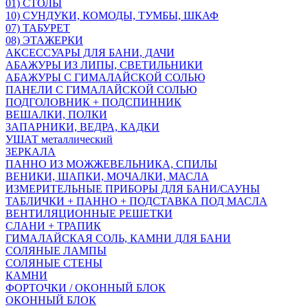
01) СТОЛЫ
10) СУНДУКИ, КОМОДЫ, ТУМБЫ, ШКАФ
07) ТАБУРЕТ
08) ЭТАЖЕРКИ
АКСЕССУАРЫ ДЛЯ БАНИ, ДАЧИ
АБАЖУРЫ ИЗ ЛИПЫ, СВЕТИЛЬНИКИ
АБАЖУРЫ С ГИМАЛАЙСКОЙ СОЛЬЮ
ПАНЕЛИ С ГИМАЛАЙСКОЙ СОЛЬЮ
ПОДГОЛОВНИК + ПОДСПИННИК
ВЕШАЛКИ, ПОЛКИ
ЗАПАРНИКИ, ВЕДРА, КАДКИ
УШАТ металлический
ЗЕРКАЛА
ПАННО ИЗ МОЖЖЕВЕЛЬНИКА, СПИЛЫ
ВЕНИКИ, ШАПКИ, МОЧАЛКИ, МАСЛА
ИЗМЕРИТЕЛЬНЫЕ ПРИБОРЫ ДЛЯ БАНИ/САУНЫ
ТАБЛИЧКИ + ПАННО + ПОДСТАВКА ПОД МАСЛА
ВЕНТИЛЯЦИОННЫЕ РЕШЕТКИ
СЛАНИ + ТРАПИК
ГИМАЛАЙСКАЯ СОЛЬ, КАМНИ ДЛЯ БАНИ
СОЛЯНЫЕ ЛАМПЫ
СОЛЯНЫЕ СТЕНЫ
КАМНИ
ФОРТОЧКИ / ОКОННЫЙ БЛОК
ОКОННЫЙ БЛОК