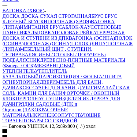
—
ВАГОНКА (ХВОЯ)
ДОСКА
ДОСКА СУХАЯ СТРОГАННАЯ
БРУС
БРУС
КЛЕЕНЫЙ
БРУСКИ
ПОГОНАЖ (ХВОЯ)
ВАГОНКА
(ЛИПА)
ИМИТАЦИЯ БРУСА
БЛОК-ХАУС
СТЕНОВЫЕ
ПАНЕЛИ
ФАЛЬЦОВКА
ПОЛОВАЯ РЕЙКА
ТЕРРАСНАЯ
ДОСКА И СТУПЕНИ ИЗ ДПК
ВАГОНКА (ОСИНА)
ПОЛОК
(ОСИНА)
ПОГОНАЖ (ОСИНА)
ПОЛОК (ЛИПА)
ПОГОНАЖ
(ЛИПА)
МЕБЕЛЬНЫЙ ЩИТ , СТУПЕНИ,
ТЕТИВА
БАЛЯСИНЫ / СТОЛБЫ / ПОРУЧЕНЬ /
ПОДБАЛЯСНИК
ДРЕВЕСНО-ПЛИТНЫЕ МАТЕРИАЛЫ
(Фанера / ОСБ)
МЕЖВЕНЦОВЫЙ
УТЕПЛИТЕЛЬ
УТЕПЛИТЕЛЬ
БАЗАЛЬТОВЫЙ
ПАРОИЗОЛЯЦИЯ / ФОЛЬГА/ ПЛИТА
ОГНЕУПОРНАЯ
ДВЕРИ
МЕБЕЛЬ ДЛЯ БАНИ,
ДАЧИ
АКСЕССУАРЫ ДЛЯ БАНИ, ДАЧИ
ГИМАЛАЙСКАЯ
СОЛЬ, КАМНИ ДЛЯ БАНИ
ФОРТОЧКИ / ОКОННЫЙ
БЛОК
ПЕРГОЛЫ
УСЛУГИ
ИЗДЕЛИЯ ИЗ ДЕРЕВА ДЛЯ
ДАЧИ
ГРЯДКИ САДОВЫЕ (ДПК и
Оцинков.)
ЛАКОКРАСОЧНЫЕ
МАТЕРИАЛЫ
КРЕПЁЖ
СОПУТСТВУЮЩИЕ
ТОВАРЫ
ТОВАРЫ СО СКИДКОЙ
—
Вагонка УЦЕНКА 12,5x89x800 (+/-) хвоя