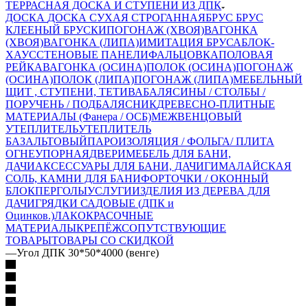
ТЕРРАСНАЯ ДОСКА И СТУПЕНИ ИЗ ДПК
ДОСКА
ДОСКА СУХАЯ СТРОГАННАЯ
БРУС
БРУС
КЛЕЕНЫЙ
БРУСКИ
ПОГОНАЖ (ХВОЯ)
ВАГОНКА
(ХВОЯ)
ВАГОНКА (ЛИПА)
ИМИТАЦИЯ БРУСА
БЛОК-
ХАУС
СТЕНОВЫЕ ПАНЕЛИ
ФАЛЬЦОВКА
ПОЛОВАЯ
РЕЙКА
ВАГОНКА (ОСИНА)
ПОЛОК (ОСИНА)
ПОГОНАЖ
(ОСИНА)
ПОЛОК (ЛИПА)
ПОГОНАЖ (ЛИПА)
МЕБЕЛЬНЫЙ
ЩИТ , СТУПЕНИ, ТЕТИВА
БАЛЯСИНЫ / СТОЛБЫ /
ПОРУЧЕНЬ / ПОДБАЛЯСНИК
ДРЕВЕСНО-ПЛИТНЫЕ
МАТЕРИАЛЫ (Фанера / ОСБ)
МЕЖВЕНЦОВЫЙ
УТЕПЛИТЕЛЬ
УТЕПЛИТЕЛЬ
БАЗАЛЬТОВЫЙ
ПАРОИЗОЛЯЦИЯ / ФОЛЬГА/ ПЛИТА
ОГНЕУПОРНАЯ
ДВЕРИ
МЕБЕЛЬ ДЛЯ БАНИ,
ДАЧИ
АКСЕССУАРЫ ДЛЯ БАНИ, ДАЧИ
ГИМАЛАЙСКАЯ
СОЛЬ, КАМНИ ДЛЯ БАНИ
ФОРТОЧКИ / ОКОННЫЙ
БЛОК
ПЕРГОЛЫ
УСЛУГИ
ИЗДЕЛИЯ ИЗ ДЕРЕВА ДЛЯ
ДАЧИ
ГРЯДКИ САДОВЫЕ (ДПК и
Оцинков.)
ЛАКОКРАСОЧНЫЕ
МАТЕРИАЛЫ
КРЕПЁЖ
СОПУТСТВУЮЩИЕ
ТОВАРЫ
ТОВАРЫ СО СКИДКОЙ
—
Угол ДПК 30*50*4000 (венге)