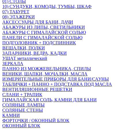
01) СТОЛЫ
10) СУНДУКИ, КОМОДЫ, ТУМБЫ, ШКАФ
07) ТАБУРЕТ
08) ЭТАЖЕРКИ
АКСЕССУАРЫ ДЛЯ БАНИ, ДАЧИ
АБАЖУРЫ ИЗ ЛИПЫ, СВЕТИЛЬНИКИ
АБАЖУРЫ С ГИМАЛАЙСКОЙ СОЛЬЮ
ПАНЕЛИ С ГИМАЛАЙСКОЙ СОЛЬЮ
ПОДГОЛОВНИК + ПОДСПИННИК
ВЕШАЛКИ, ПОЛКИ
ЗАПАРНИКИ, ВЕДРА, КАДКИ
УШАТ металлический
ЗЕРКАЛА
ПАННО ИЗ МОЖЖЕВЕЛЬНИКА, СПИЛЫ
ВЕНИКИ, ШАПКИ, МОЧАЛКИ, МАСЛА
ИЗМЕРИТЕЛЬНЫЕ ПРИБОРЫ ДЛЯ БАНИ/САУНЫ
ТАБЛИЧКИ + ПАННО + ПОДСТАВКА ПОД МАСЛА
ВЕНТИЛЯЦИОННЫЕ РЕШЕТКИ
СЛАНИ + ТРАПИК
ГИМАЛАЙСКАЯ СОЛЬ, КАМНИ ДЛЯ БАНИ
СОЛЯНЫЕ ЛАМПЫ
СОЛЯНЫЕ СТЕНЫ
КАМНИ
ФОРТОЧКИ / ОКОННЫЙ БЛОК
ОКОННЫЙ БЛОК