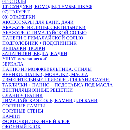
01) СТОЛЫ
10) СУНДУКИ, КОМОДЫ, ТУМБЫ, ШКАФ
07) ТАБУРЕТ
08) ЭТАЖЕРКИ
АКСЕССУАРЫ ДЛЯ БАНИ, ДАЧИ
АБАЖУРЫ ИЗ ЛИПЫ, СВЕТИЛЬНИКИ
АБАЖУРЫ С ГИМАЛАЙСКОЙ СОЛЬЮ
ПАНЕЛИ С ГИМАЛАЙСКОЙ СОЛЬЮ
ПОДГОЛОВНИК + ПОДСПИННИК
ВЕШАЛКИ, ПОЛКИ
ЗАПАРНИКИ, ВЕДРА, КАДКИ
УШАТ металлический
ЗЕРКАЛА
ПАННО ИЗ МОЖЖЕВЕЛЬНИКА, СПИЛЫ
ВЕНИКИ, ШАПКИ, МОЧАЛКИ, МАСЛА
ИЗМЕРИТЕЛЬНЫЕ ПРИБОРЫ ДЛЯ БАНИ/САУНЫ
ТАБЛИЧКИ + ПАННО + ПОДСТАВКА ПОД МАСЛА
ВЕНТИЛЯЦИОННЫЕ РЕШЕТКИ
СЛАНИ + ТРАПИК
ГИМАЛАЙСКАЯ СОЛЬ, КАМНИ ДЛЯ БАНИ
СОЛЯНЫЕ ЛАМПЫ
СОЛЯНЫЕ СТЕНЫ
КАМНИ
ФОРТОЧКИ / ОКОННЫЙ БЛОК
ОКОННЫЙ БЛОК