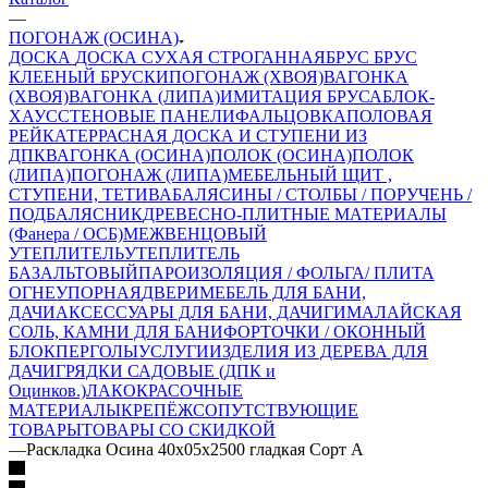
—
ПОГОНАЖ (ОСИНА)
ДОСКА
ДОСКА СУХАЯ СТРОГАННАЯ
БРУС
БРУС
КЛЕЕНЫЙ
БРУСКИ
ПОГОНАЖ (ХВОЯ)
ВАГОНКА
(ХВОЯ)
ВАГОНКА (ЛИПА)
ИМИТАЦИЯ БРУСА
БЛОК-
ХАУС
СТЕНОВЫЕ ПАНЕЛИ
ФАЛЬЦОВКА
ПОЛОВАЯ
РЕЙКА
ТЕРРАСНАЯ ДОСКА И СТУПЕНИ ИЗ
ДПК
ВАГОНКА (ОСИНА)
ПОЛОК (ОСИНА)
ПОЛОК
(ЛИПА)
ПОГОНАЖ (ЛИПА)
МЕБЕЛЬНЫЙ ЩИТ ,
СТУПЕНИ, ТЕТИВА
БАЛЯСИНЫ / СТОЛБЫ / ПОРУЧЕНЬ /
ПОДБАЛЯСНИК
ДРЕВЕСНО-ПЛИТНЫЕ МАТЕРИАЛЫ
(Фанера / ОСБ)
МЕЖВЕНЦОВЫЙ
УТЕПЛИТЕЛЬ
УТЕПЛИТЕЛЬ
БАЗАЛЬТОВЫЙ
ПАРОИЗОЛЯЦИЯ / ФОЛЬГА/ ПЛИТА
ОГНЕУПОРНАЯ
ДВЕРИ
МЕБЕЛЬ ДЛЯ БАНИ,
ДАЧИ
АКСЕССУАРЫ ДЛЯ БАНИ, ДАЧИ
ГИМАЛАЙСКАЯ
СОЛЬ, КАМНИ ДЛЯ БАНИ
ФОРТОЧКИ / ОКОННЫЙ
БЛОК
ПЕРГОЛЫ
УСЛУГИ
ИЗДЕЛИЯ ИЗ ДЕРЕВА ДЛЯ
ДАЧИ
ГРЯДКИ САДОВЫЕ (ДПК и
Оцинков.)
ЛАКОКРАСОЧНЫЕ
МАТЕРИАЛЫ
КРЕПЁЖ
СОПУТСТВУЮЩИЕ
ТОВАРЫ
ТОВАРЫ СО СКИДКОЙ
—
Раскладка Осина 40х05х2500 гладкая Сорт А