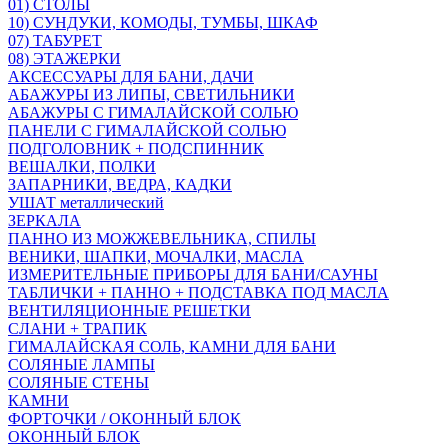
01) СТОЛЫ
10) СУНДУКИ, КОМОДЫ, ТУМБЫ, ШКАФ
07) ТАБУРЕТ
08) ЭТАЖЕРКИ
АКСЕССУАРЫ ДЛЯ БАНИ, ДАЧИ
АБАЖУРЫ ИЗ ЛИПЫ, СВЕТИЛЬНИКИ
АБАЖУРЫ С ГИМАЛАЙСКОЙ СОЛЬЮ
ПАНЕЛИ С ГИМАЛАЙСКОЙ СОЛЬЮ
ПОДГОЛОВНИК + ПОДСПИННИК
ВЕШАЛКИ, ПОЛКИ
ЗАПАРНИКИ, ВЕДРА, КАДКИ
УШАТ металлический
ЗЕРКАЛА
ПАННО ИЗ МОЖЖЕВЕЛЬНИКА, СПИЛЫ
ВЕНИКИ, ШАПКИ, МОЧАЛКИ, МАСЛА
ИЗМЕРИТЕЛЬНЫЕ ПРИБОРЫ ДЛЯ БАНИ/САУНЫ
ТАБЛИЧКИ + ПАННО + ПОДСТАВКА ПОД МАСЛА
ВЕНТИЛЯЦИОННЫЕ РЕШЕТКИ
СЛАНИ + ТРАПИК
ГИМАЛАЙСКАЯ СОЛЬ, КАМНИ ДЛЯ БАНИ
СОЛЯНЫЕ ЛАМПЫ
СОЛЯНЫЕ СТЕНЫ
КАМНИ
ФОРТОЧКИ / ОКОННЫЙ БЛОК
ОКОННЫЙ БЛОК