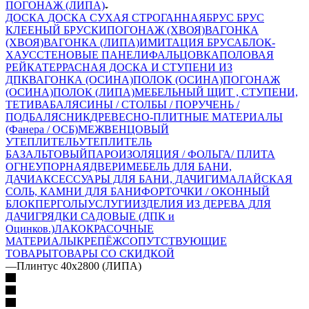
ПОГОНАЖ (ЛИПА)
ДОСКА
ДОСКА СУХАЯ СТРОГАННАЯ
БРУС
БРУС
КЛЕЕНЫЙ
БРУСКИ
ПОГОНАЖ (ХВОЯ)
ВАГОНКА
(ХВОЯ)
ВАГОНКА (ЛИПА)
ИМИТАЦИЯ БРУСА
БЛОК-
ХАУС
СТЕНОВЫЕ ПАНЕЛИ
ФАЛЬЦОВКА
ПОЛОВАЯ
РЕЙКА
ТЕРРАСНАЯ ДОСКА И СТУПЕНИ ИЗ
ДПК
ВАГОНКА (ОСИНА)
ПОЛОК (ОСИНА)
ПОГОНАЖ
(ОСИНА)
ПОЛОК (ЛИПА)
МЕБЕЛЬНЫЙ ЩИТ , СТУПЕНИ,
ТЕТИВА
БАЛЯСИНЫ / СТОЛБЫ / ПОРУЧЕНЬ /
ПОДБАЛЯСНИК
ДРЕВЕСНО-ПЛИТНЫЕ МАТЕРИАЛЫ
(Фанера / ОСБ)
МЕЖВЕНЦОВЫЙ
УТЕПЛИТЕЛЬ
УТЕПЛИТЕЛЬ
БАЗАЛЬТОВЫЙ
ПАРОИЗОЛЯЦИЯ / ФОЛЬГА/ ПЛИТА
ОГНЕУПОРНАЯ
ДВЕРИ
МЕБЕЛЬ ДЛЯ БАНИ,
ДАЧИ
АКСЕССУАРЫ ДЛЯ БАНИ, ДАЧИ
ГИМАЛАЙСКАЯ
СОЛЬ, КАМНИ ДЛЯ БАНИ
ФОРТОЧКИ / ОКОННЫЙ
БЛОК
ПЕРГОЛЫ
УСЛУГИ
ИЗДЕЛИЯ ИЗ ДЕРЕВА ДЛЯ
ДАЧИ
ГРЯДКИ САДОВЫЕ (ДПК и
Оцинков.)
ЛАКОКРАСОЧНЫЕ
МАТЕРИАЛЫ
КРЕПЁЖ
СОПУТСТВУЮЩИЕ
ТОВАРЫ
ТОВАРЫ СО СКИДКОЙ
—
Плинтус 40х2800 (ЛИПА)