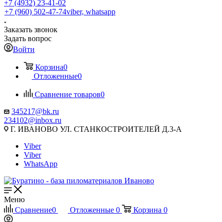
+7 (4932) 23-41-02
+7 (960) 502-47-74
viber, whatsapp
Заказать звонок
Задать вопрос
Войти
Корзина
0
Отложенные
0
Сравнение товаров
0
345217@bk.ru
234102@inbox.ru
Г. ИВАНОВО УЛ. СТАНКОСТРОИТЕЛЕЙ Д.3-А
Viber
Viber
WhatsApp
Меню
Сравнение
0
Отложенные
0
Корзина
0