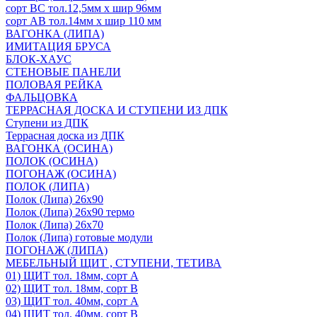
сорт ВС тол.12,5мм х шир 96мм
сорт АВ тол.14мм х шир 110 мм
ВАГОНКА (ЛИПА)
ИМИТАЦИЯ БРУСА
БЛОК-ХАУС
СТЕНОВЫЕ ПАНЕЛИ
ПОЛОВАЯ РЕЙКА
ФАЛЬЦОВКА
ТЕРРАСНАЯ ДОСКА И СТУПЕНИ ИЗ ДПК
Ступени из ДПК
Террасная доска из ДПК
ВАГОНКА (ОСИНА)
ПОЛОК (ОСИНА)
ПОГОНАЖ (ОСИНА)
ПОЛОК (ЛИПА)
Полок (Липа) 26х90
Полок (Липа) 26х90 термо
Полок (Липа) 26х70
Полок (Липа) готовые модули
ПОГОНАЖ (ЛИПА)
МЕБЕЛЬНЫЙ ЩИТ , СТУПЕНИ, ТЕТИВА
01) ЩИТ тол. 18мм, сорт А
02) ЩИТ тол. 18мм, сорт В
03) ЩИТ тол. 40мм, сорт А
04) ЩИТ тол. 40мм, сорт В