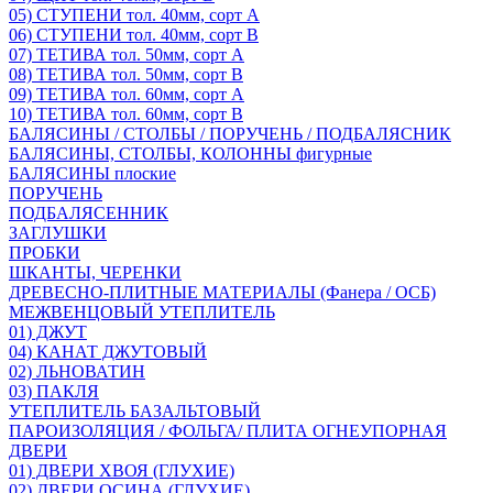
05) СТУПЕНИ тол. 40мм, сорт А
06) СТУПЕНИ тол. 40мм, сорт В
07) ТЕТИВА тол. 50мм, сорт А
08) ТЕТИВА тол. 50мм, сорт В
09) ТЕТИВА тол. 60мм, сорт А
10) ТЕТИВА тол. 60мм, сорт В
БАЛЯСИНЫ / СТОЛБЫ / ПОРУЧЕНЬ / ПОДБАЛЯСНИК
БАЛЯСИНЫ, СТОЛБЫ, КОЛОННЫ фигурные
БАЛЯСИНЫ плоские
ПОРУЧЕНЬ
ПОДБАЛЯСЕННИК
ЗАГЛУШКИ
ПРОБКИ
ШКАНТЫ, ЧЕРЕНКИ
ДРЕВЕСНО-ПЛИТНЫЕ МАТЕРИАЛЫ (Фанера / ОСБ)
МЕЖВЕНЦОВЫЙ УТЕПЛИТЕЛЬ
01) ДЖУТ
04) КАНАТ ДЖУТОВЫЙ
02) ЛЬНОВАТИН
03) ПАКЛЯ
УТЕПЛИТЕЛЬ БАЗАЛЬТОВЫЙ
ПАРОИЗОЛЯЦИЯ / ФОЛЬГА/ ПЛИТА ОГНЕУПОРНАЯ
ДВЕРИ
01) ДВЕРИ ХВОЯ (ГЛУХИЕ)
02) ДВЕРИ ОСИНА (ГЛУХИЕ)