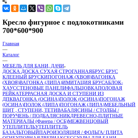
Кресло фигурное с подлокотниками
700*600*900
Главная
—
Каталог
—
МЕБЕЛЬ ДЛЯ БАНИ, ДАЧИ
ДОСКА
ДОСКА СУХАЯ СТРОГАННАЯ
БРУС
БРУС
КЛЕЕНЫЙ
БРУСКИ
ПОГОНАЖ (ХВОЯ)
ВАГОНКА
(ХВОЯ)
ВАГОНКА (ЛИПА)
ИМИТАЦИЯ БРУСА
БЛОК-
ХАУС
СТЕНОВЫЕ ПАНЕЛИ
ФАЛЬЦОВКА
ПОЛОВАЯ
РЕЙКА
ТЕРРАСНАЯ ДОСКА И СТУПЕНИ ИЗ
ДПК
ВАГОНКА (ОСИНА)
ПОЛОК (ОСИНА)
ПОГОНАЖ
(ОСИНА)
ПОЛОК (ЛИПА)
ПОГОНАЖ (ЛИПА)
МЕБЕЛЬНЫЙ
ЩИТ , СТУПЕНИ, ТЕТИВА
БАЛЯСИНЫ / СТОЛБЫ /
ПОРУЧЕНЬ / ПОДБАЛЯСНИК
ДРЕВЕСНО-ПЛИТНЫЕ
МАТЕРИАЛЫ (Фанера / ОСБ)
МЕЖВЕНЦОВЫЙ
УТЕПЛИТЕЛЬ
УТЕПЛИТЕЛЬ
БАЗАЛЬТОВЫЙ
ПАРОИЗОЛЯЦИЯ / ФОЛЬГА/ ПЛИТА
ОГНЕУПОРНАЯ
ДВЕРИ
АКСЕССУАРЫ ДЛЯ БАНИ,