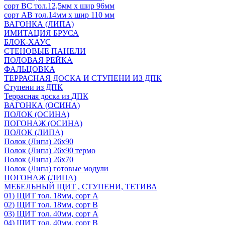
сорт ВС тол.12,5мм х шир 96мм
сорт АВ тол.14мм х шир 110 мм
ВАГОНКА (ЛИПА)
ИМИТАЦИЯ БРУСА
БЛОК-ХАУС
СТЕНОВЫЕ ПАНЕЛИ
ПОЛОВАЯ РЕЙКА
ФАЛЬЦОВКА
ТЕРРАСНАЯ ДОСКА И СТУПЕНИ ИЗ ДПК
Ступени из ДПК
Террасная доска из ДПК
ВАГОНКА (ОСИНА)
ПОЛОК (ОСИНА)
ПОГОНАЖ (ОСИНА)
ПОЛОК (ЛИПА)
Полок (Липа) 26х90
Полок (Липа) 26х90 термо
Полок (Липа) 26х70
Полок (Липа) готовые модули
ПОГОНАЖ (ЛИПА)
МЕБЕЛЬНЫЙ ЩИТ , СТУПЕНИ, ТЕТИВА
01) ЩИТ тол. 18мм, сорт А
02) ЩИТ тол. 18мм, сорт В
03) ЩИТ тол. 40мм, сорт А
04) ЩИТ тол. 40мм, сорт В