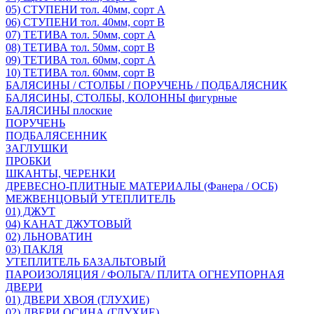
05) СТУПЕНИ тол. 40мм, сорт А
06) СТУПЕНИ тол. 40мм, сорт В
07) ТЕТИВА тол. 50мм, сорт А
08) ТЕТИВА тол. 50мм, сорт В
09) ТЕТИВА тол. 60мм, сорт А
10) ТЕТИВА тол. 60мм, сорт В
БАЛЯСИНЫ / СТОЛБЫ / ПОРУЧЕНЬ / ПОДБАЛЯСНИК
БАЛЯСИНЫ, СТОЛБЫ, КОЛОННЫ фигурные
БАЛЯСИНЫ плоские
ПОРУЧЕНЬ
ПОДБАЛЯСЕННИК
ЗАГЛУШКИ
ПРОБКИ
ШКАНТЫ, ЧЕРЕНКИ
ДРЕВЕСНО-ПЛИТНЫЕ МАТЕРИАЛЫ (Фанера / ОСБ)
МЕЖВЕНЦОВЫЙ УТЕПЛИТЕЛЬ
01) ДЖУТ
04) КАНАТ ДЖУТОВЫЙ
02) ЛЬНОВАТИН
03) ПАКЛЯ
УТЕПЛИТЕЛЬ БАЗАЛЬТОВЫЙ
ПАРОИЗОЛЯЦИЯ / ФОЛЬГА/ ПЛИТА ОГНЕУПОРНАЯ
ДВЕРИ
01) ДВЕРИ ХВОЯ (ГЛУХИЕ)
02) ДВЕРИ ОСИНА (ГЛУХИЕ)