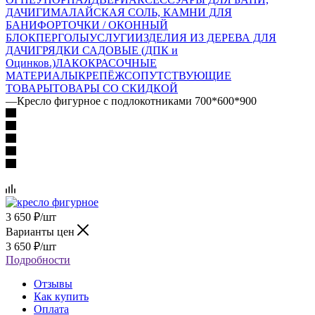
ДАЧИ
ГИМАЛАЙСКАЯ СОЛЬ, КАМНИ ДЛЯ
БАНИ
ФОРТОЧКИ / ОКОННЫЙ
БЛОК
ПЕРГОЛЫ
УСЛУГИ
ИЗДЕЛИЯ ИЗ ДЕРЕВА ДЛЯ
ДАЧИ
ГРЯДКИ САДОВЫЕ (ДПК и
Оцинков.)
ЛАКОКРАСОЧНЫЕ
МАТЕРИАЛЫ
КРЕПЁЖ
СОПУТСТВУЮЩИЕ
ТОВАРЫ
ТОВАРЫ СО СКИДКОЙ
—
Кресло фигурное с подлокотниками 700*600*900
3 650
₽
/шт
Варианты цен
3 650
₽
/шт
Подробности
Отзывы
Как купить
Оплата