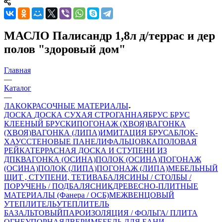
МАСЛО Палисандр 1,8л д/террас и дер
полов "здоровый дом"
Главная
—
Каталог
—
ЛАКОКРАСОЧНЫЕ МАТЕРИАЛЫ
ДОСКА
ДОСКА СУХАЯ СТРОГАННАЯ
БРУС
БРУС
КЛЕЕНЫЙ
БРУСКИ
ПОГОНАЖ (ХВОЯ)
ВАГОНКА
(ХВОЯ)
ВАГОНКА (ЛИПА)
ИМИТАЦИЯ БРУСА
БЛОК-
ХАУС
СТЕНОВЫЕ ПАНЕЛИ
ФАЛЬЦОВКА
ПОЛОВАЯ
РЕЙКА
ТЕРРАСНАЯ ДОСКА И СТУПЕНИ ИЗ
ДПК
ВАГОНКА (ОСИНА)
ПОЛОК (ОСИНА)
ПОГОНАЖ
(ОСИНА)
ПОЛОК (ЛИПА)
ПОГОНАЖ (ЛИПА)
МЕБЕЛЬНЫЙ
ЩИТ , СТУПЕНИ, ТЕТИВА
БАЛЯСИНЫ / СТОЛБЫ /
ПОРУЧЕНЬ / ПОДБАЛЯСНИК
ДРЕВЕСНО-ПЛИТНЫЕ
МАТЕРИАЛЫ (Фанера / ОСБ)
МЕЖВЕНЦОВЫЙ
УТЕПЛИТЕЛЬ
УТЕПЛИТЕЛЬ
БАЗАЛЬТОВЫЙ
ПАРОИЗОЛЯЦИЯ / ФОЛЬГА/ ПЛИТА
ОГНЕУПОРНАЯ
ДВЕРИ
МЕБЕЛЬ ДЛЯ БАНИ,