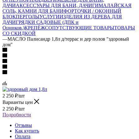
ДАЧИ
АКСЕССУАРЫ ДЛЯ БАНИ, ДАЧИ
ГИМАЛАЙСКАЯ
СОЛЬ, КАМНИ ДЛЯ БАНИ
ФОРТОЧКИ / ОКОННЫЙ
БЛОК
ПЕРГОЛЫ
УСЛУГИ
ИЗДЕЛИЯ ИЗ ДЕРЕВА ДЛЯ
ДАЧИ
ГРЯДКИ САДОВЫЕ (ДПК и
Оцинков.)
КРЕПЁЖ
СОПУТСТВУЮЩИЕ ТОВАРЫ
ТОВАРЫ
СО СКИДКОЙ
—
МАСЛО Палисандр 1,8л д/террас и дер полов "здоровый
дом"
2 250
₽
/шт
Варианты цен
2 250
₽
/шт
Подробности
Отзывы
Как купить
Оплата