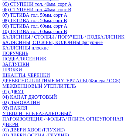
05) СТУПЕНИ тол. 40мм, сорт А
06) СТУПЕНИ тол. 40мм, сорт В
07) ТЕТИВА тол. 50мм, сорт А
08) ТЕТИВА тол. 50мм, сорт В
09) ТЕТИВА тол. 60мм, сорт А
10) ТЕТИВА тол. 60мм, сорт В
БАЛЯСИНЫ / СТОЛБЫ / ПОРУЧЕНЬ / ПОДБАЛЯСНИК
БАЛЯСИНЫ, СТОЛБЫ, КОЛОННЫ фигурные
БАЛЯСИНЫ плоские
ПОРУЧЕНЬ
ПОДБАЛЯСЕННИК
ЗАГЛУШКИ
ПРОБКИ
ШКАНТЫ, ЧЕРЕНКИ
ДРЕВЕСНО-ПЛИТНЫЕ МАТЕРИАЛЫ (Фанера / ОСБ)
МЕЖВЕНЦОВЫЙ УТЕПЛИТЕЛЬ
01) ДЖУТ
04) КАНАТ ДЖУТОВЫЙ
02) ЛЬНОВАТИН
03) ПАКЛЯ
УТЕПЛИТЕЛЬ БАЗАЛЬТОВЫЙ
ПАРОИЗОЛЯЦИЯ / ФОЛЬГА/ ПЛИТА ОГНЕУПОРНАЯ
ДВЕРИ
01) ДВЕРИ ХВОЯ (ГЛУХИЕ)
02) ДВЕРИ ОСИНА (ГЛУХИЕ)