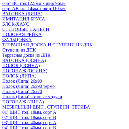
сорт ВС тол.12,5мм х шир 96мм
сорт АВ тол.14мм х шир 110 мм
ВАГОНКА (ЛИПА)
ИМИТАЦИЯ БРУСА
БЛОК-ХАУС
СТЕНОВЫЕ ПАНЕЛИ
ПОЛОВАЯ РЕЙКА
ФАЛЬЦОВКА
ТЕРРАСНАЯ ДОСКА И СТУПЕНИ ИЗ ДПК
Ступени из ДПК
Террасная доска из ДПК
ВАГОНКА (ОСИНА)
ПОЛОК (ОСИНА)
ПОГОНАЖ (ОСИНА)
ПОЛОК (ЛИПА)
Полок (Липа) 26х90
Полок (Липа) 26х90 термо
Полок (Липа) 26х70
Полок (Липа) готовые модули
ПОГОНАЖ (ЛИПА)
МЕБЕЛЬНЫЙ ЩИТ , СТУПЕНИ, ТЕТИВА
01) ЩИТ тол. 18мм, сорт А
02) ЩИТ тол. 18мм, сорт В
03) ЩИТ тол. 40мм, сорт А
04) ЩИТ тол. 40мм, сорт В