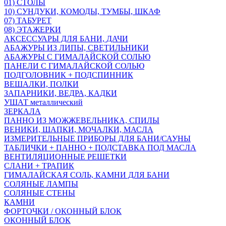
01) СТОЛЫ
10) СУНДУКИ, КОМОДЫ, ТУМБЫ, ШКАФ
07) ТАБУРЕТ
08) ЭТАЖЕРКИ
АКСЕССУАРЫ ДЛЯ БАНИ, ДАЧИ
АБАЖУРЫ ИЗ ЛИПЫ, СВЕТИЛЬНИКИ
АБАЖУРЫ С ГИМАЛАЙСКОЙ СОЛЬЮ
ПАНЕЛИ С ГИМАЛАЙСКОЙ СОЛЬЮ
ПОДГОЛОВНИК + ПОДСПИННИК
ВЕШАЛКИ, ПОЛКИ
ЗАПАРНИКИ, ВЕДРА, КАДКИ
УШАТ металлический
ЗЕРКАЛА
ПАННО ИЗ МОЖЖЕВЕЛЬНИКА, СПИЛЫ
ВЕНИКИ, ШАПКИ, МОЧАЛКИ, МАСЛА
ИЗМЕРИТЕЛЬНЫЕ ПРИБОРЫ ДЛЯ БАНИ/САУНЫ
ТАБЛИЧКИ + ПАННО + ПОДСТАВКА ПОД МАСЛА
ВЕНТИЛЯЦИОННЫЕ РЕШЕТКИ
СЛАНИ + ТРАПИК
ГИМАЛАЙСКАЯ СОЛЬ, КАМНИ ДЛЯ БАНИ
СОЛЯНЫЕ ЛАМПЫ
СОЛЯНЫЕ СТЕНЫ
КАМНИ
ФОРТОЧКИ / ОКОННЫЙ БЛОК
ОКОННЫЙ БЛОК