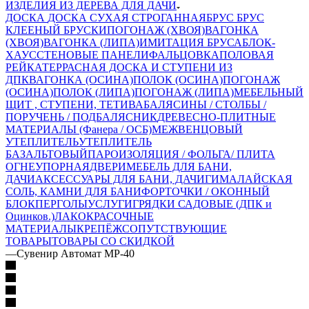
ИЗДЕЛИЯ ИЗ ДЕРЕВА ДЛЯ ДАЧИ
ДОСКА
ДОСКА СУХАЯ СТРОГАННАЯ
БРУС
БРУС
КЛЕЕНЫЙ
БРУСКИ
ПОГОНАЖ (ХВОЯ)
ВАГОНКА
(ХВОЯ)
ВАГОНКА (ЛИПА)
ИМИТАЦИЯ БРУСА
БЛОК-
ХАУС
СТЕНОВЫЕ ПАНЕЛИ
ФАЛЬЦОВКА
ПОЛОВАЯ
РЕЙКА
ТЕРРАСНАЯ ДОСКА И СТУПЕНИ ИЗ
ДПК
ВАГОНКА (ОСИНА)
ПОЛОК (ОСИНА)
ПОГОНАЖ
(ОСИНА)
ПОЛОК (ЛИПА)
ПОГОНАЖ (ЛИПА)
МЕБЕЛЬНЫЙ
ЩИТ , СТУПЕНИ, ТЕТИВА
БАЛЯСИНЫ / СТОЛБЫ /
ПОРУЧЕНЬ / ПОДБАЛЯСНИК
ДРЕВЕСНО-ПЛИТНЫЕ
МАТЕРИАЛЫ (Фанера / ОСБ)
МЕЖВЕНЦОВЫЙ
УТЕПЛИТЕЛЬ
УТЕПЛИТЕЛЬ
БАЗАЛЬТОВЫЙ
ПАРОИЗОЛЯЦИЯ / ФОЛЬГА/ ПЛИТА
ОГНЕУПОРНАЯ
ДВЕРИ
МЕБЕЛЬ ДЛЯ БАНИ,
ДАЧИ
АКСЕССУАРЫ ДЛЯ БАНИ, ДАЧИ
ГИМАЛАЙСКАЯ
СОЛЬ, КАМНИ ДЛЯ БАНИ
ФОРТОЧКИ / ОКОННЫЙ
БЛОК
ПЕРГОЛЫ
УСЛУГИ
ГРЯДКИ САДОВЫЕ (ДПК и
Оцинков.)
ЛАКОКРАСОЧНЫЕ
МАТЕРИАЛЫ
КРЕПЁЖ
СОПУТСТВУЮЩИЕ
ТОВАРЫ
ТОВАРЫ СО СКИДКОЙ
—
Сувенир Автомат МР-40