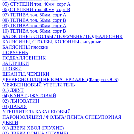
05) СТУПЕНИ тол. 40мм, сорт А
06) СТУПЕНИ тол. 40мм, сорт В
07) ТЕТИВА тол. 50мм, сорт А
08) ТЕТИВА тол. 50мм, сорт В
09) ТЕТИВА тол. 60мм, сорт А
10) ТЕТИВА тол. 60мм, сорт В
БАЛЯСИНЫ / СТОЛБЫ / ПОРУЧЕНЬ / ПОДБАЛЯСНИК
БАЛЯСИНЫ, СТОЛБЫ, КОЛОННЫ фигурные
БАЛЯСИНЫ плоские
ПОРУЧЕНЬ
ПОДБАЛЯСЕННИК
ЗАГЛУШКИ
ПРОБКИ
ШКАНТЫ, ЧЕРЕНКИ
ДРЕВЕСНО-ПЛИТНЫЕ МАТЕРИАЛЫ (Фанера / ОСБ)
МЕЖВЕНЦОВЫЙ УТЕПЛИТЕЛЬ
01) ДЖУТ
04) КАНАТ ДЖУТОВЫЙ
02) ЛЬНОВАТИН
03) ПАКЛЯ
УТЕПЛИТЕЛЬ БАЗАЛЬТОВЫЙ
ПАРОИЗОЛЯЦИЯ / ФОЛЬГА/ ПЛИТА ОГНЕУПОРНАЯ
ДВЕРИ
01) ДВЕРИ ХВОЯ (ГЛУХИЕ)
02) ДВЕРИ ОСИНА (ГЛУХИЕ)