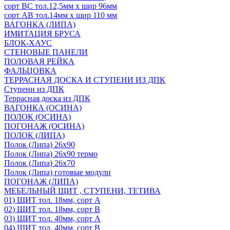
сорт ВС тол.12,5мм х шир 96мм
сорт АВ тол.14мм х шир 110 мм
ВАГОНКА (ЛИПА)
ИМИТАЦИЯ БРУСА
БЛОК-ХАУС
СТЕНОВЫЕ ПАНЕЛИ
ПОЛОВАЯ РЕЙКА
ФАЛЬЦОВКА
ТЕРРАСНАЯ ДОСКА И СТУПЕНИ ИЗ ДПК
Ступени из ДПК
Террасная доска из ДПК
ВАГОНКА (ОСИНА)
ПОЛОК (ОСИНА)
ПОГОНАЖ (ОСИНА)
ПОЛОК (ЛИПА)
Полок (Липа) 26х90
Полок (Липа) 26х90 термо
Полок (Липа) 26х70
Полок (Липа) готовые модули
ПОГОНАЖ (ЛИПА)
МЕБЕЛЬНЫЙ ЩИТ , СТУПЕНИ, ТЕТИВА
01) ЩИТ тол. 18мм, сорт А
02) ЩИТ тол. 18мм, сорт В
03) ЩИТ тол. 40мм, сорт А
04) ЩИТ тол. 40мм, сорт В