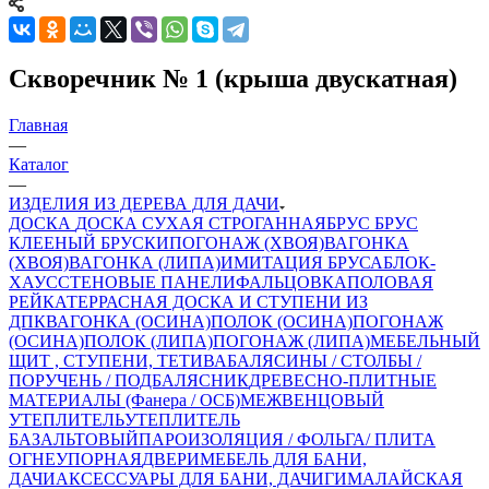
Скворечник № 1 (крыша двускатная)
Главная
—
Каталог
—
ИЗДЕЛИЯ ИЗ ДЕРЕВА ДЛЯ ДАЧИ
ДОСКА
ДОСКА СУХАЯ СТРОГАННАЯ
БРУС
БРУС
КЛЕЕНЫЙ
БРУСКИ
ПОГОНАЖ (ХВОЯ)
ВАГОНКА
(ХВОЯ)
ВАГОНКА (ЛИПА)
ИМИТАЦИЯ БРУСА
БЛОК-
ХАУС
СТЕНОВЫЕ ПАНЕЛИ
ФАЛЬЦОВКА
ПОЛОВАЯ
РЕЙКА
ТЕРРАСНАЯ ДОСКА И СТУПЕНИ ИЗ
ДПК
ВАГОНКА (ОСИНА)
ПОЛОК (ОСИНА)
ПОГОНАЖ
(ОСИНА)
ПОЛОК (ЛИПА)
ПОГОНАЖ (ЛИПА)
МЕБЕЛЬНЫЙ
ЩИТ , СТУПЕНИ, ТЕТИВА
БАЛЯСИНЫ / СТОЛБЫ /
ПОРУЧЕНЬ / ПОДБАЛЯСНИК
ДРЕВЕСНО-ПЛИТНЫЕ
МАТЕРИАЛЫ (Фанера / ОСБ)
МЕЖВЕНЦОВЫЙ
УТЕПЛИТЕЛЬ
УТЕПЛИТЕЛЬ
БАЗАЛЬТОВЫЙ
ПАРОИЗОЛЯЦИЯ / ФОЛЬГА/ ПЛИТА
ОГНЕУПОРНАЯ
ДВЕРИ
МЕБЕЛЬ ДЛЯ БАНИ,
ДАЧИ
АКСЕССУАРЫ ДЛЯ БАНИ, ДАЧИ
ГИМАЛАЙСКАЯ