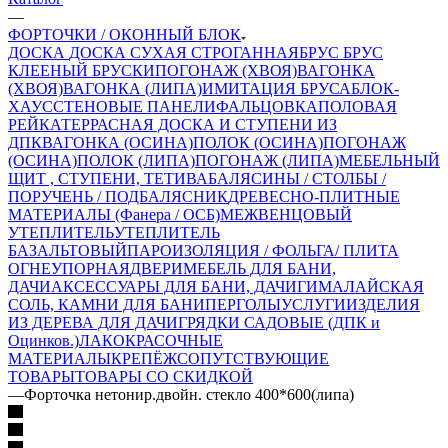
—
ФОРТОЧКИ / ОКОННЫЙ БЛОК
ДОСКА
ДОСКА СУХАЯ СТРОГАННАЯ
БРУС
БРУС
КЛЕЕНЫЙ
БРУСКИ
ПОГОНАЖ (ХВОЯ)
ВАГОНКА
(ХВОЯ)
ВАГОНКА (ЛИПА)
ИМИТАЦИЯ БРУСА
БЛОК-
ХАУС
СТЕНОВЫЕ ПАНЕЛИ
ФАЛЬЦОВКА
ПОЛОВАЯ
РЕЙКА
ТЕРРАСНАЯ ДОСКА И СТУПЕНИ ИЗ
ДПК
ВАГОНКА (ОСИНА)
ПОЛОК (ОСИНА)
ПОГОНАЖ
(ОСИНА)
ПОЛОК (ЛИПА)
ПОГОНАЖ (ЛИПА)
МЕБЕЛЬНЫЙ
ЩИТ , СТУПЕНИ, ТЕТИВА
БАЛЯСИНЫ / СТОЛБЫ /
ПОРУЧЕНЬ / ПОДБАЛЯСНИК
ДРЕВЕСНО-ПЛИТНЫЕ
МАТЕРИАЛЫ (Фанера / ОСБ)
МЕЖВЕНЦОВЫЙ
УТЕПЛИТЕЛЬ
УТЕПЛИТЕЛЬ
БАЗАЛЬТОВЫЙ
ПАРОИЗОЛЯЦИЯ / ФОЛЬГА/ ПЛИТА
ОГНЕУПОРНАЯ
ДВЕРИ
МЕБЕЛЬ ДЛЯ БАНИ,
ДАЧИ
АКСЕССУАРЫ ДЛЯ БАНИ, ДАЧИ
ГИМАЛАЙСКАЯ
СОЛЬ, КАМНИ ДЛЯ БАНИ
ПЕРГОЛЫ
УСЛУГИ
ИЗДЕЛИЯ
ИЗ ДЕРЕВА ДЛЯ ДАЧИ
ГРЯДКИ САДОВЫЕ (ДПК и
Оцинков.)
ЛАКОКРАСОЧНЫЕ
МАТЕРИАЛЫ
КРЕПЁЖ
СОПУТСТВУЮЩИЕ
ТОВАРЫ
ТОВАРЫ СО СКИДКОЙ
—
Форточка нетонир.двойн. стекло 400*600(липа)