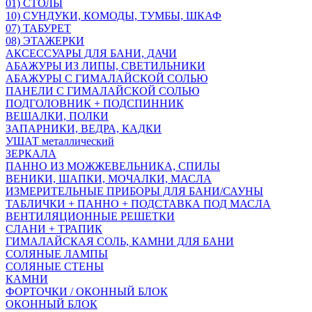
01) СТОЛЫ
10) СУНДУКИ, КОМОДЫ, ТУМБЫ, ШКАФ
07) ТАБУРЕТ
08) ЭТАЖЕРКИ
АКСЕССУАРЫ ДЛЯ БАНИ, ДАЧИ
АБАЖУРЫ ИЗ ЛИПЫ, СВЕТИЛЬНИКИ
АБАЖУРЫ С ГИМАЛАЙСКОЙ СОЛЬЮ
ПАНЕЛИ С ГИМАЛАЙСКОЙ СОЛЬЮ
ПОДГОЛОВНИК + ПОДСПИННИК
ВЕШАЛКИ, ПОЛКИ
ЗАПАРНИКИ, ВЕДРА, КАДКИ
УШАТ металлический
ЗЕРКАЛА
ПАННО ИЗ МОЖЖЕВЕЛЬНИКА, СПИЛЫ
ВЕНИКИ, ШАПКИ, МОЧАЛКИ, МАСЛА
ИЗМЕРИТЕЛЬНЫЕ ПРИБОРЫ ДЛЯ БАНИ/САУНЫ
ТАБЛИЧКИ + ПАННО + ПОДСТАВКА ПОД МАСЛА
ВЕНТИЛЯЦИОННЫЕ РЕШЕТКИ
СЛАНИ + ТРАПИК
ГИМАЛАЙСКАЯ СОЛЬ, КАМНИ ДЛЯ БАНИ
СОЛЯНЫЕ ЛАМПЫ
СОЛЯНЫЕ СТЕНЫ
КАМНИ
ФОРТОЧКИ / ОКОННЫЙ БЛОК
ОКОННЫЙ БЛОК