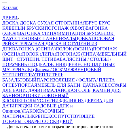
—
Каталог
—
ДВЕРИ
ДОСКА
ДОСКА СУХАЯ СТРОГАННАЯ
БРУС
БРУС
КЛЕЕНЫЙ
БРУСКИ
ПОГОНАЖ (ХВОЯ)
ВАГОНКА
(ХВОЯ)
ВАГОНКА (ЛИПА)
ИМИТАЦИЯ БРУСА
БЛОК-
ХАУС
СТЕНОВЫЕ ПАНЕЛИ
ФАЛЬЦОВКА
ПОЛОВАЯ
РЕЙКА
ТЕРРАСНАЯ ДОСКА И СТУПЕНИ ИЗ
ДПК
ВАГОНКА (ОСИНА)
ПОЛОК (ОСИНА)
ПОГОНАЖ
(ОСИНА)
ПОЛОК (ЛИПА)
ПОГОНАЖ (ЛИПА)
МЕБЕЛЬНЫЙ
ЩИТ , СТУПЕНИ, ТЕТИВА
БАЛЯСИНЫ / СТОЛБЫ /
ПОРУЧЕНЬ / ПОДБАЛЯСНИК
ДРЕВЕСНО-ПЛИТНЫЕ
МАТЕРИАЛЫ (Фанера / ОСБ)
МЕЖВЕНЦОВЫЙ
УТЕПЛИТЕЛЬ
УТЕПЛИТЕЛЬ
БАЗАЛЬТОВЫЙ
ПАРОИЗОЛЯЦИЯ / ФОЛЬГА/ ПЛИТА
ОГНЕУПОРНАЯ
МЕБЕЛЬ ДЛЯ БАНИ, ДАЧИ
АКСЕССУАРЫ
ДЛЯ БАНИ, ДАЧИ
ГИМАЛАЙСКАЯ СОЛЬ, КАМНИ ДЛЯ
БАНИ
ФОРТОЧКИ / ОКОННЫЙ
БЛОК
ПЕРГОЛЫ
УСЛУГИ
ИЗДЕЛИЯ ИЗ ДЕРЕВА ДЛЯ
ДАЧИ
ГРЯДКИ САДОВЫЕ (ДПК и
Оцинков.)
ЛАКОКРАСОЧНЫЕ
МАТЕРИАЛЫ
КРЕПЁЖ
СОПУТСТВУЮЩИЕ
ТОВАРЫ
ТОВАРЫ СО СКИДКОЙ
—
Дверь стекло в раме прозрачное тонированное стекло