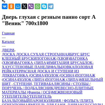
Дверь глухая с резным панно сорт А
"Веник" 700х1800
Главная
—
Каталог
—
ДВЕРИ
ДОСКА
ДОСКА СУХАЯ СТРОГАННАЯ
БРУС
БРУС
КЛЕЕНЫЙ
БРУСКИ
ПОГОНАЖ (ХВОЯ)
ВАГОНКА
(ХВОЯ)
ВАГОНКА (ЛИПА)
ИМИТАЦИЯ БРУСА
БЛОК-
ХАУС
СТЕНОВЫЕ ПАНЕЛИ
ФАЛЬЦОВКА
ПОЛОВАЯ
РЕЙКА
ТЕРРАСНАЯ ДОСКА И СТУПЕНИ ИЗ
ДПК
ВАГОНКА (ОСИНА)
ПОЛОК (ОСИНА)
ПОГОНАЖ
(ОСИНА)
ПОЛОК (ЛИПА)
ПОГОНАЖ (ЛИПА)
МЕБЕЛЬНЫЙ
ЩИТ , СТУПЕНИ, ТЕТИВА
БАЛЯСИНЫ / СТОЛБЫ /
ПОРУЧЕНЬ / ПОДБАЛЯСНИК
ДРЕВЕСНО-ПЛИТНЫЕ
МАТЕРИАЛЫ (Фанера / ОСБ)
МЕЖВЕНЦОВЫЙ
УТЕПЛИТЕЛЬ
УТЕПЛИТЕЛЬ
БАЗАЛЬТОВЫЙ
ПАРОИЗОЛЯЦИЯ / ФОЛЬГА/ ПЛИТА
ОГНЕУПОРНАЯ
МЕБЕЛЬ ДЛЯ БАНИ, ДАЧИ
АКСЕССУАРЫ