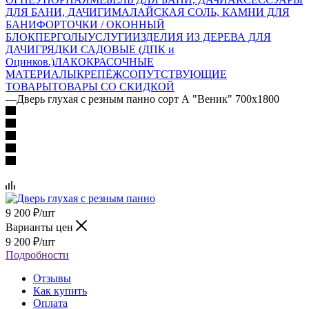
ДЛЯ БАНИ, ДАЧИ
ГИМАЛАЙСКАЯ СОЛЬ, КАМНИ ДЛЯ
БАНИ
ФОРТОЧКИ / ОКОННЫЙ
БЛОК
ПЕРГОЛЫ
УСЛУГИ
ИЗДЕЛИЯ ИЗ ДЕРЕВА ДЛЯ
ДАЧИ
ГРЯДКИ САДОВЫЕ (ДПК и
Оцинков.)
ЛАКОКРАСОЧНЫЕ
МАТЕРИАЛЫ
КРЕПЁЖ
СОПУТСТВУЮЩИЕ
ТОВАРЫ
ТОВАРЫ СО СКИДКОЙ
—
Дверь глухая с резным панно сорт А "Веник" 700х1800
9 200
₽
/шт
Варианты цен
9 200
₽
/шт
Подробности
Отзывы
Как купить
Оплата