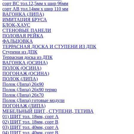
сорт ВС тол.12,5мм х шир 96мм
сорт АВ тол.14мм х шир 110 мм
ВАГОНКА (ЛИПА)
ИМИТАЦИЯ БРУСА
БЛОК-ХАУС
СТЕНОВЫЕ ПАНЕЛИ
ПОЛОВАЯ РЕЙКА
ФАЛЬЦОВКА
ТЕРРАСНАЯ ДОСКА И СТУПЕНИ ИЗ ДПК
Ступени из ДПК
Террасная доска из ДПК
ВАГОНКА (ОСИНА)
ПОЛОК (ОСИНА)
ПОГОНАЖ (ОСИНА)
ПОЛОК (ЛИПА)
Полок (Липа) 26х90
Полок (Липа) 26х90 термо
Полок (Липа) 26х70
Полок (Липа) готовые модули
ПОГОНАЖ (ЛИПА)
МЕБЕЛЬНЫЙ ЩИТ , СТУПЕНИ, ТЕТИВА
01) ЩИТ тол. 18мм, сорт А
02) ЩИТ тол. 18мм, сорт В
03) ЩИТ тол. 40мм, сорт А
04) ЩИТ тол. 40мм, сорт В