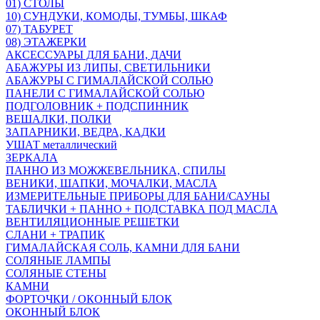
01) СТОЛЫ
10) СУНДУКИ, КОМОДЫ, ТУМБЫ, ШКАФ
07) ТАБУРЕТ
08) ЭТАЖЕРКИ
АКСЕССУАРЫ ДЛЯ БАНИ, ДАЧИ
АБАЖУРЫ ИЗ ЛИПЫ, СВЕТИЛЬНИКИ
АБАЖУРЫ С ГИМАЛАЙСКОЙ СОЛЬЮ
ПАНЕЛИ С ГИМАЛАЙСКОЙ СОЛЬЮ
ПОДГОЛОВНИК + ПОДСПИННИК
ВЕШАЛКИ, ПОЛКИ
ЗАПАРНИКИ, ВЕДРА, КАДКИ
УШАТ металлический
ЗЕРКАЛА
ПАННО ИЗ МОЖЖЕВЕЛЬНИКА, СПИЛЫ
ВЕНИКИ, ШАПКИ, МОЧАЛКИ, МАСЛА
ИЗМЕРИТЕЛЬНЫЕ ПРИБОРЫ ДЛЯ БАНИ/САУНЫ
ТАБЛИЧКИ + ПАННО + ПОДСТАВКА ПОД МАСЛА
ВЕНТИЛЯЦИОННЫЕ РЕШЕТКИ
СЛАНИ + ТРАПИК
ГИМАЛАЙСКАЯ СОЛЬ, КАМНИ ДЛЯ БАНИ
СОЛЯНЫЕ ЛАМПЫ
СОЛЯНЫЕ СТЕНЫ
КАМНИ
ФОРТОЧКИ / ОКОННЫЙ БЛОК
ОКОННЫЙ БЛОК