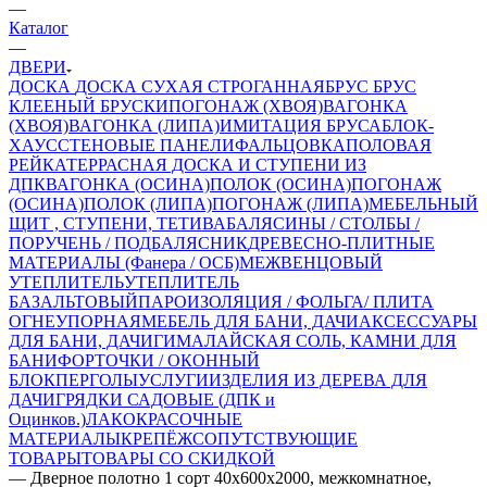
—
Каталог
—
ДВЕРИ
ДОСКА
ДОСКА СУХАЯ СТРОГАННАЯ
БРУС
БРУС
КЛЕЕНЫЙ
БРУСКИ
ПОГОНАЖ (ХВОЯ)
ВАГОНКА
(ХВОЯ)
ВАГОНКА (ЛИПА)
ИМИТАЦИЯ БРУСА
БЛОК-
ХАУС
СТЕНОВЫЕ ПАНЕЛИ
ФАЛЬЦОВКА
ПОЛОВАЯ
РЕЙКА
ТЕРРАСНАЯ ДОСКА И СТУПЕНИ ИЗ
ДПК
ВАГОНКА (ОСИНА)
ПОЛОК (ОСИНА)
ПОГОНАЖ
(ОСИНА)
ПОЛОК (ЛИПА)
ПОГОНАЖ (ЛИПА)
МЕБЕЛЬНЫЙ
ЩИТ , СТУПЕНИ, ТЕТИВА
БАЛЯСИНЫ / СТОЛБЫ /
ПОРУЧЕНЬ / ПОДБАЛЯСНИК
ДРЕВЕСНО-ПЛИТНЫЕ
МАТЕРИАЛЫ (Фанера / ОСБ)
МЕЖВЕНЦОВЫЙ
УТЕПЛИТЕЛЬ
УТЕПЛИТЕЛЬ
БАЗАЛЬТОВЫЙ
ПАРОИЗОЛЯЦИЯ / ФОЛЬГА/ ПЛИТА
ОГНЕУПОРНАЯ
МЕБЕЛЬ ДЛЯ БАНИ, ДАЧИ
АКСЕССУАРЫ
ДЛЯ БАНИ, ДАЧИ
ГИМАЛАЙСКАЯ СОЛЬ, КАМНИ ДЛЯ
БАНИ
ФОРТОЧКИ / ОКОННЫЙ
БЛОК
ПЕРГОЛЫ
УСЛУГИ
ИЗДЕЛИЯ ИЗ ДЕРЕВА ДЛЯ
ДАЧИ
ГРЯДКИ САДОВЫЕ (ДПК и
Оцинков.)
ЛАКОКРАСОЧНЫЕ
МАТЕРИАЛЫ
КРЕПЁЖ
СОПУТСТВУЮЩИЕ
ТОВАРЫ
ТОВАРЫ СО СКИДКОЙ
—
Дверное полотно 1 сорт 40х600х2000, межкомнатное,