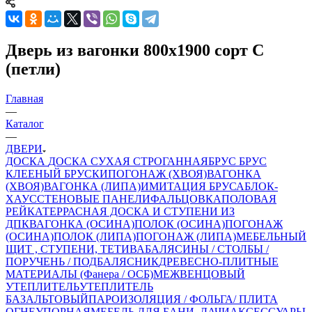
Дверь из вагонки 800х1900 сорт С
(петли)
Главная
—
Каталог
—
ДВЕРИ
ДОСКА
ДОСКА СУХАЯ СТРОГАННАЯ
БРУС
БРУС
КЛЕЕНЫЙ
БРУСКИ
ПОГОНАЖ (ХВОЯ)
ВАГОНКА
(ХВОЯ)
ВАГОНКА (ЛИПА)
ИМИТАЦИЯ БРУСА
БЛОК-
ХАУС
СТЕНОВЫЕ ПАНЕЛИ
ФАЛЬЦОВКА
ПОЛОВАЯ
РЕЙКА
ТЕРРАСНАЯ ДОСКА И СТУПЕНИ ИЗ
ДПК
ВАГОНКА (ОСИНА)
ПОЛОК (ОСИНА)
ПОГОНАЖ
(ОСИНА)
ПОЛОК (ЛИПА)
ПОГОНАЖ (ЛИПА)
МЕБЕЛЬНЫЙ
ЩИТ , СТУПЕНИ, ТЕТИВА
БАЛЯСИНЫ / СТОЛБЫ /
ПОРУЧЕНЬ / ПОДБАЛЯСНИК
ДРЕВЕСНО-ПЛИТНЫЕ
МАТЕРИАЛЫ (Фанера / ОСБ)
МЕЖВЕНЦОВЫЙ
УТЕПЛИТЕЛЬ
УТЕПЛИТЕЛЬ
БАЗАЛЬТОВЫЙ
ПАРОИЗОЛЯЦИЯ / ФОЛЬГА/ ПЛИТА
ОГНЕУПОРНАЯ
МЕБЕЛЬ ДЛЯ БАНИ, ДАЧИ
АКСЕССУАРЫ