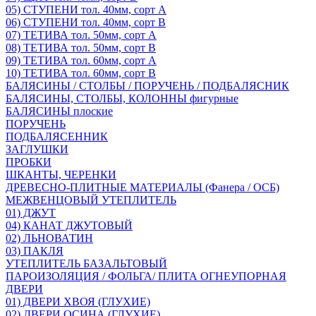
05) СТУПЕНИ тол. 40мм, сорт А
06) СТУПЕНИ тол. 40мм, сорт В
07) ТЕТИВА тол. 50мм, сорт А
08) ТЕТИВА тол. 50мм, сорт В
09) ТЕТИВА тол. 60мм, сорт А
10) ТЕТИВА тол. 60мм, сорт В
БАЛЯСИНЫ / СТОЛБЫ / ПОРУЧЕНЬ / ПОДБАЛЯСНИК
БАЛЯСИНЫ, СТОЛБЫ, КОЛОННЫ фигурные
БАЛЯСИНЫ плоские
ПОРУЧЕНЬ
ПОДБАЛЯСЕННИК
ЗАГЛУШКИ
ПРОБКИ
ШКАНТЫ, ЧЕРЕНКИ
ДРЕВЕСНО-ПЛИТНЫЕ МАТЕРИАЛЫ (Фанера / ОСБ)
МЕЖВЕНЦОВЫЙ УТЕПЛИТЕЛЬ
01) ДЖУТ
04) КАНАТ ДЖУТОВЫЙ
02) ЛЬНОВАТИН
03) ПАКЛЯ
УТЕПЛИТЕЛЬ БАЗАЛЬТОВЫЙ
ПАРОИЗОЛЯЦИЯ / ФОЛЬГА/ ПЛИТА ОГНЕУПОРНАЯ
ДВЕРИ
01) ДВЕРИ ХВОЯ (ГЛУХИЕ)
02) ДВЕРИ ОСИНА (ГЛУХИЕ)