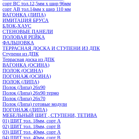
сорт ВС тол.12,5мм х шир 96мм
сорт АВ тол.14мм х шир 110 мм
ВАГОНКА (ЛИПА)
ИМИТАЦИЯ БРУСА
БЛОК-ХАУС
СТЕНОВЫЕ ПАНЕЛИ
ПОЛОВАЯ РЕЙКА
ФАЛЬЦОВКА
ТЕРРАСНАЯ ДОСКА И СТУПЕНИ ИЗ ДПК
Ступени из ДПК
Террасная доска из ДПК
ВАГОНКА (ОСИНА)
ПОЛОК (ОСИНА)
ПОГОНАЖ (ОСИНА)
ПОЛОК (ЛИПА)
Полок (Липа) 26х90
Полок (Липа) 26х90 термо
Полок (Липа) 26х70
Полок (Липа) готовые модули
ПОГОНАЖ (ЛИПА)
МЕБЕЛЬНЫЙ ЩИТ , СТУПЕНИ, ТЕТИВА
01) ЩИТ тол. 18мм, сорт А
02) ЩИТ тол. 18мм, сорт В
03) ЩИТ тол. 40мм, сорт А
04) ЩИТ тол. 40мм, сорт В