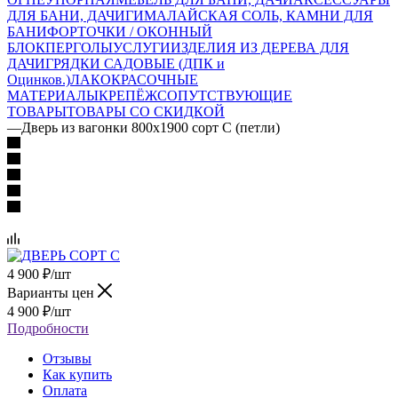
ДЛЯ БАНИ, ДАЧИ
ГИМАЛАЙСКАЯ СОЛЬ, КАМНИ ДЛЯ
БАНИ
ФОРТОЧКИ / ОКОННЫЙ
БЛОК
ПЕРГОЛЫ
УСЛУГИ
ИЗДЕЛИЯ ИЗ ДЕРЕВА ДЛЯ
ДАЧИ
ГРЯДКИ САДОВЫЕ (ДПК и
Оцинков.)
ЛАКОКРАСОЧНЫЕ
МАТЕРИАЛЫ
КРЕПЁЖ
СОПУТСТВУЮЩИЕ
ТОВАРЫ
ТОВАРЫ СО СКИДКОЙ
—
Дверь из вагонки 800х1900 сорт С (петли)
4 900
₽
/шт
Варианты цен
4 900
₽
/шт
Подробности
Отзывы
Как купить
Оплата