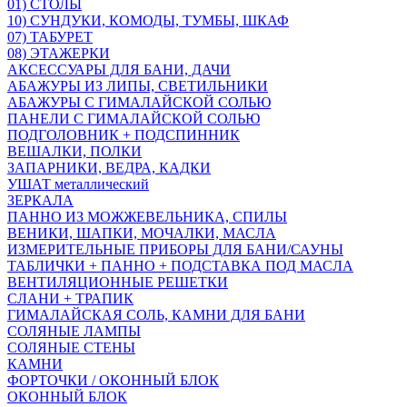
01) СТОЛЫ
10) СУНДУКИ, КОМОДЫ, ТУМБЫ, ШКАФ
07) ТАБУРЕТ
08) ЭТАЖЕРКИ
АКСЕССУАРЫ ДЛЯ БАНИ, ДАЧИ
АБАЖУРЫ ИЗ ЛИПЫ, СВЕТИЛЬНИКИ
АБАЖУРЫ С ГИМАЛАЙСКОЙ СОЛЬЮ
ПАНЕЛИ С ГИМАЛАЙСКОЙ СОЛЬЮ
ПОДГОЛОВНИК + ПОДСПИННИК
ВЕШАЛКИ, ПОЛКИ
ЗАПАРНИКИ, ВЕДРА, КАДКИ
УШАТ металлический
ЗЕРКАЛА
ПАННО ИЗ МОЖЖЕВЕЛЬНИКА, СПИЛЫ
ВЕНИКИ, ШАПКИ, МОЧАЛКИ, МАСЛА
ИЗМЕРИТЕЛЬНЫЕ ПРИБОРЫ ДЛЯ БАНИ/САУНЫ
ТАБЛИЧКИ + ПАННО + ПОДСТАВКА ПОД МАСЛА
ВЕНТИЛЯЦИОННЫЕ РЕШЕТКИ
СЛАНИ + ТРАПИК
ГИМАЛАЙСКАЯ СОЛЬ, КАМНИ ДЛЯ БАНИ
СОЛЯНЫЕ ЛАМПЫ
СОЛЯНЫЕ СТЕНЫ
КАМНИ
ФОРТОЧКИ / ОКОННЫЙ БЛОК
ОКОННЫЙ БЛОК