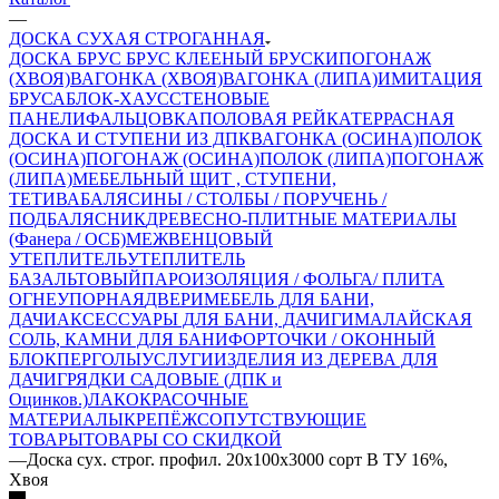
—
ДОСКА СУХАЯ СТРОГАННАЯ
ДОСКА
БРУС
БРУС КЛЕЕНЫЙ
БРУСКИ
ПОГОНАЖ
(ХВОЯ)
ВАГОНКА (ХВОЯ)
ВАГОНКА (ЛИПА)
ИМИТАЦИЯ
БРУСА
БЛОК-ХАУС
СТЕНОВЫЕ
ПАНЕЛИ
ФАЛЬЦОВКА
ПОЛОВАЯ РЕЙКА
ТЕРРАСНАЯ
ДОСКА И СТУПЕНИ ИЗ ДПК
ВАГОНКА (ОСИНА)
ПОЛОК
(ОСИНА)
ПОГОНАЖ (ОСИНА)
ПОЛОК (ЛИПА)
ПОГОНАЖ
(ЛИПА)
МЕБЕЛЬНЫЙ ЩИТ , СТУПЕНИ,
ТЕТИВА
БАЛЯСИНЫ / СТОЛБЫ / ПОРУЧЕНЬ /
ПОДБАЛЯСНИК
ДРЕВЕСНО-ПЛИТНЫЕ МАТЕРИАЛЫ
(Фанера / ОСБ)
МЕЖВЕНЦОВЫЙ
УТЕПЛИТЕЛЬ
УТЕПЛИТЕЛЬ
БАЗАЛЬТОВЫЙ
ПАРОИЗОЛЯЦИЯ / ФОЛЬГА/ ПЛИТА
ОГНЕУПОРНАЯ
ДВЕРИ
МЕБЕЛЬ ДЛЯ БАНИ,
ДАЧИ
АКСЕССУАРЫ ДЛЯ БАНИ, ДАЧИ
ГИМАЛАЙСКАЯ
СОЛЬ, КАМНИ ДЛЯ БАНИ
ФОРТОЧКИ / ОКОННЫЙ
БЛОК
ПЕРГОЛЫ
УСЛУГИ
ИЗДЕЛИЯ ИЗ ДЕРЕВА ДЛЯ
ДАЧИ
ГРЯДКИ САДОВЫЕ (ДПК и
Оцинков.)
ЛАКОКРАСОЧНЫЕ
МАТЕРИАЛЫ
КРЕПЁЖ
СОПУТСТВУЮЩИЕ
ТОВАРЫ
ТОВАРЫ СО СКИДКОЙ
—
Доска сух. строг. профил. 20x100x3000 сорт В ТУ 16%,
Хвоя