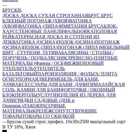
—
БРУСКИ
ДОСКА
ДОСКА СУХАЯ СТРОГАННАЯ
БРУС
БРУС
КЛЕЕНЫЙ
ПОГОНАЖ (ХВОЯ)
ВАГОНКА
(ХВОЯ)
ВАГОНКА (ЛИПА)
ИМИТАЦИЯ БРУСА
БЛОК-
ХАУС
СТЕНОВЫЕ ПАНЕЛИ
ФАЛЬЦОВКА
ПОЛОВАЯ
РЕЙКА
ТЕРРАСНАЯ ДОСКА И СТУПЕНИ ИЗ
ДПК
ВАГОНКА (ОСИНА)
ПОЛОК (ОСИНА)
ПОГОНАЖ
(ОСИНА)
ПОЛОК (ЛИПА)
ПОГОНАЖ (ЛИПА)
МЕБЕЛЬНЫЙ
ЩИТ , СТУПЕНИ, ТЕТИВА
БАЛЯСИНЫ / СТОЛБЫ /
ПОРУЧЕНЬ / ПОДБАЛЯСНИК
ДРЕВЕСНО-ПЛИТНЫЕ
МАТЕРИАЛЫ (Фанера / ОСБ)
МЕЖВЕНЦОВЫЙ
УТЕПЛИТЕЛЬ
УТЕПЛИТЕЛЬ
БАЗАЛЬТОВЫЙ
ПАРОИЗОЛЯЦИЯ / ФОЛЬГА/ ПЛИТА
ОГНЕУПОРНАЯ
ДВЕРИ
МЕБЕЛЬ ДЛЯ БАНИ,
ДАЧИ
АКСЕССУАРЫ ДЛЯ БАНИ, ДАЧИ
ГИМАЛАЙСКАЯ
СОЛЬ, КАМНИ ДЛЯ БАНИ
ФОРТОЧКИ / ОКОННЫЙ
БЛОК
ПЕРГОЛЫ
УСЛУГИ
ИЗДЕЛИЯ ИЗ ДЕРЕВА ДЛЯ
ДАЧИ
ГРЯДКИ САДОВЫЕ (ДПК и
Оцинков.)
ЛАКОКРАСОЧНЫЕ
МАТЕРИАЛЫ
КРЕПЁЖ
СОПУТСТВУЮЩИЕ
ТОВАРЫ
ТОВАРЫ СО СКИДКОЙ
—
Брусок сухой строг. профил. 10x30x2500 мш/цельный сорт
В ТУ 16%, Хвоя