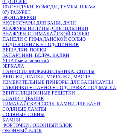
01) СТОЛЫ
10) СУНДУКИ, КОМОДЫ, ТУМБЫ, ШКАФ
07) ТАБУРЕТ
08) ЭТАЖЕРКИ
АКСЕССУАРЫ ДЛЯ БАНИ, ДАЧИ
АБАЖУРЫ ИЗ ЛИПЫ, СВЕТИЛЬНИКИ
АБАЖУРЫ С ГИМАЛАЙСКОЙ СОЛЬЮ
ПАНЕЛИ С ГИМАЛАЙСКОЙ СОЛЬЮ
ПОДГОЛОВНИК + ПОДСПИННИК
ВЕШАЛКИ, ПОЛКИ
ЗАПАРНИКИ, ВЕДРА, КАДКИ
УШАТ металлический
ЗЕРКАЛА
ПАННО ИЗ МОЖЖЕВЕЛЬНИКА, СПИЛЫ
ВЕНИКИ, ШАПКИ, МОЧАЛКИ, МАСЛА
ИЗМЕРИТЕЛЬНЫЕ ПРИБОРЫ ДЛЯ БАНИ/САУНЫ
ТАБЛИЧКИ + ПАННО + ПОДСТАВКА ПОД МАСЛА
ВЕНТИЛЯЦИОННЫЕ РЕШЕТКИ
СЛАНИ + ТРАПИК
ГИМАЛАЙСКАЯ СОЛЬ, КАМНИ ДЛЯ БАНИ
СОЛЯНЫЕ ЛАМПЫ
СОЛЯНЫЕ СТЕНЫ
КАМНИ
ФОРТОЧКИ / ОКОННЫЙ БЛОК
ОКОННЫЙ БЛОК