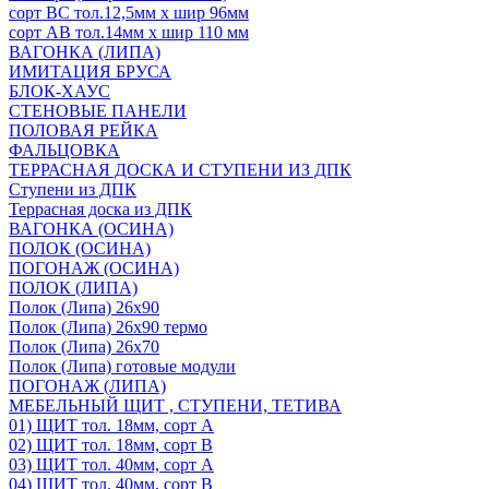
сорт ВС тол.12,5мм х шир 96мм
сорт АВ тол.14мм х шир 110 мм
ВАГОНКА (ЛИПА)
ИМИТАЦИЯ БРУСА
БЛОК-ХАУС
СТЕНОВЫЕ ПАНЕЛИ
ПОЛОВАЯ РЕЙКА
ФАЛЬЦОВКА
ТЕРРАСНАЯ ДОСКА И СТУПЕНИ ИЗ ДПК
Ступени из ДПК
Террасная доска из ДПК
ВАГОНКА (ОСИНА)
ПОЛОК (ОСИНА)
ПОГОНАЖ (ОСИНА)
ПОЛОК (ЛИПА)
Полок (Липа) 26х90
Полок (Липа) 26х90 термо
Полок (Липа) 26х70
Полок (Липа) готовые модули
ПОГОНАЖ (ЛИПА)
МЕБЕЛЬНЫЙ ЩИТ , СТУПЕНИ, ТЕТИВА
01) ЩИТ тол. 18мм, сорт А
02) ЩИТ тол. 18мм, сорт В
03) ЩИТ тол. 40мм, сорт А
04) ЩИТ тол. 40мм, сорт В