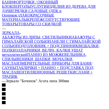
БАНИ
ФОРТОЧКИ / ОКОННЫЙ
БЛОК
ПЕРГОЛЫ
УСЛУГИ
ИЗДЕЛИЯ ИЗ ДЕРЕВА ДЛЯ
ДАЧИ
ГРЯДКИ САДОВЫЕ (ДПК и
Оцинков.)
ЛАКОКРАСОЧНЫЕ
МАТЕРИАЛЫ
КРЕПЁЖ
СОПУТСТВУЮЩИЕ
ТОВАРЫ
ТОВАРЫ СО СКИДКОЙ
—
ЗЕРКАЛА
АБАЖУРЫ ИЗ ЛИПЫ, СВЕТИЛЬНИКИ
АБАЖУРЫ С
ГИМАЛАЙСКОЙ СОЛЬЮ
ПАНЕЛИ С ГИМАЛАЙСКОЙ
СОЛЬЮ
ПОДГОЛОВНИК + ПОДСПИННИК
ВЕШАЛКИ,
ПОЛКИ
ЗАПАРНИКИ, ВЕДРА, КАДКИ
УШАТ
металлический
ПАННО ИЗ МОЖЖЕВЕЛЬНИКА,
СПИЛЫ
ВЕНИКИ, ШАПКИ, МОЧАЛКИ,
МАСЛА
ИЗМЕРИТЕЛЬНЫЕ ПРИБОРЫ ДЛЯ БАНИ/
САУНЫ
ТАБЛИЧКИ + ПАННО + ПОДСТАВКА ПОД
МАСЛА
ВЕНТИЛЯЦИОННЫЕ РЕШЕТКИ
СЛАНИ +
ТРАПИК
—
Зеркало "Бочонок" Агата липа 300мм