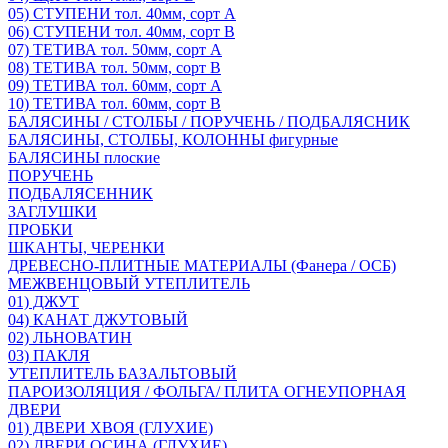
05) СТУПЕНИ тол. 40мм, сорт А
06) СТУПЕНИ тол. 40мм, сорт В
07) ТЕТИВА тол. 50мм, сорт А
08) ТЕТИВА тол. 50мм, сорт В
09) ТЕТИВА тол. 60мм, сорт А
10) ТЕТИВА тол. 60мм, сорт В
БАЛЯСИНЫ / СТОЛБЫ / ПОРУЧЕНЬ / ПОДБАЛЯСНИК
БАЛЯСИНЫ, СТОЛБЫ, КОЛОННЫ фигурные
БАЛЯСИНЫ плоские
ПОРУЧЕНЬ
ПОДБАЛЯСЕННИК
ЗАГЛУШКИ
ПРОБКИ
ШКАНТЫ, ЧЕРЕНКИ
ДРЕВЕСНО-ПЛИТНЫЕ МАТЕРИАЛЫ (Фанера / ОСБ)
МЕЖВЕНЦОВЫЙ УТЕПЛИТЕЛЬ
01) ДЖУТ
04) КАНАТ ДЖУТОВЫЙ
02) ЛЬНОВАТИН
03) ПАКЛЯ
УТЕПЛИТЕЛЬ БАЗАЛЬТОВЫЙ
ПАРОИЗОЛЯЦИЯ / ФОЛЬГА/ ПЛИТА ОГНЕУПОРНАЯ
ДВЕРИ
01) ДВЕРИ ХВОЯ (ГЛУХИЕ)
02) ДВЕРИ ОСИНА (ГЛУХИЕ)