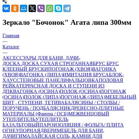
Зеркало "Бочонок" Агата липа 300мм
Главная
—
Каталог
—
АКСЕССУАРЫ ДЛЯ БАНИ, ДАЧИ
ДОСКА
ДОСКА СУХАЯ СТРОГАННАЯ
БРУС
БРУС
КЛЕЕНЫЙ
БРУСКИ
ПОГОНАЖ (ХВОЯ)
ВАГОНКА
(ХВОЯ)
ВАГОНКА (ЛИПА)
ИМИТАЦИЯ БРУСА
БЛОК-
ХАУС
СТЕНОВЫЕ ПАНЕЛИ
ФАЛЬЦОВКА
ПОЛОВАЯ
РЕЙКА
ТЕРРАСНАЯ ДОСКА И СТУПЕНИ ИЗ
ДПК
ВАГОНКА (ОСИНА)
ПОЛОК (ОСИНА)
ПОГОНАЖ
(ОСИНА)
ПОЛОК (ЛИПА)
ПОГОНАЖ (ЛИПА)
МЕБЕЛЬНЫЙ
ЩИТ , СТУПЕНИ, ТЕТИВА
БАЛЯСИНЫ / СТОЛБЫ /
ПОРУЧЕНЬ / ПОДБАЛЯСНИК
ДРЕВЕСНО-ПЛИТНЫЕ
МАТЕРИАЛЫ (Фанера / ОСБ)
МЕЖВЕНЦОВЫЙ
УТЕПЛИТЕЛЬ
УТЕПЛИТЕЛЬ
БАЗАЛЬТОВЫЙ
ПАРОИЗОЛЯЦИЯ / ФОЛЬГА/ ПЛИТА
ОГНЕУПОРНАЯ
ДВЕРИ
МЕБЕЛЬ ДЛЯ БАНИ,
ДАЧИ
ГИМАЛАЙСКАЯ СОЛЬ, КАМНИ ДЛЯ