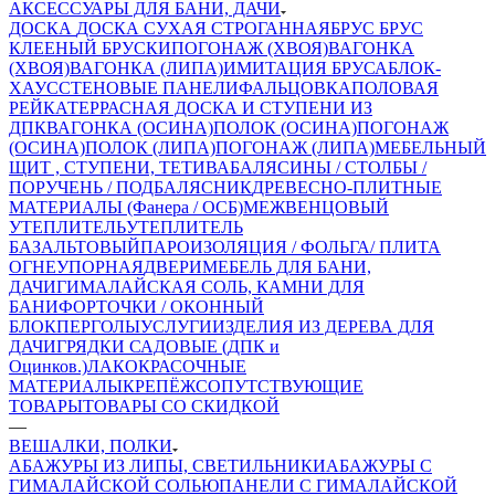
АКСЕССУАРЫ ДЛЯ БАНИ, ДАЧИ
ДОСКА
ДОСКА СУХАЯ СТРОГАННАЯ
БРУС
БРУС
КЛЕЕНЫЙ
БРУСКИ
ПОГОНАЖ (ХВОЯ)
ВАГОНКА
(ХВОЯ)
ВАГОНКА (ЛИПА)
ИМИТАЦИЯ БРУСА
БЛОК-
ХАУС
СТЕНОВЫЕ ПАНЕЛИ
ФАЛЬЦОВКА
ПОЛОВАЯ
РЕЙКА
ТЕРРАСНАЯ ДОСКА И СТУПЕНИ ИЗ
ДПК
ВАГОНКА (ОСИНА)
ПОЛОК (ОСИНА)
ПОГОНАЖ
(ОСИНА)
ПОЛОК (ЛИПА)
ПОГОНАЖ (ЛИПА)
МЕБЕЛЬНЫЙ
ЩИТ , СТУПЕНИ, ТЕТИВА
БАЛЯСИНЫ / СТОЛБЫ /
ПОРУЧЕНЬ / ПОДБАЛЯСНИК
ДРЕВЕСНО-ПЛИТНЫЕ
МАТЕРИАЛЫ (Фанера / ОСБ)
МЕЖВЕНЦОВЫЙ
УТЕПЛИТЕЛЬ
УТЕПЛИТЕЛЬ
БАЗАЛЬТОВЫЙ
ПАРОИЗОЛЯЦИЯ / ФОЛЬГА/ ПЛИТА
ОГНЕУПОРНАЯ
ДВЕРИ
МЕБЕЛЬ ДЛЯ БАНИ,
ДАЧИ
ГИМАЛАЙСКАЯ СОЛЬ, КАМНИ ДЛЯ
БАНИ
ФОРТОЧКИ / ОКОННЫЙ
БЛОК
ПЕРГОЛЫ
УСЛУГИ
ИЗДЕЛИЯ ИЗ ДЕРЕВА ДЛЯ
ДАЧИ
ГРЯДКИ САДОВЫЕ (ДПК и
Оцинков.)
ЛАКОКРАСОЧНЫЕ
МАТЕРИАЛЫ
КРЕПЁЖ
СОПУТСТВУЮЩИЕ
ТОВАРЫ
ТОВАРЫ СО СКИДКОЙ
—
ВЕШАЛКИ, ПОЛКИ
АБАЖУРЫ ИЗ ЛИПЫ, СВЕТИЛЬНИКИ
АБАЖУРЫ С
ГИМАЛАЙСКОЙ СОЛЬЮ
ПАНЕЛИ С ГИМАЛАЙСКОЙ