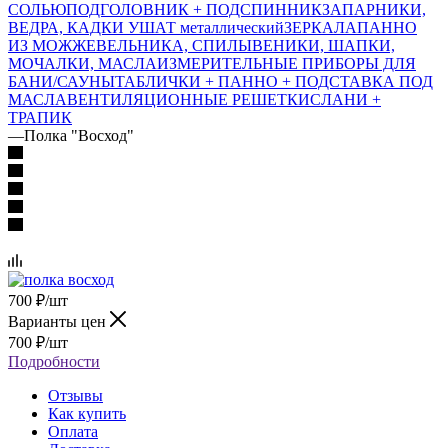
СОЛЬЮ
ПОДГОЛОВНИК + ПОДСПИННИК
ЗАПАРНИКИ,
ВЕДРА, КАДКИ
УШАТ металлический
ЗЕРКАЛА
ПАННО
ИЗ МОЖЖЕВЕЛЬНИКА, СПИЛЫ
ВЕНИКИ, ШАПКИ,
МОЧАЛКИ, МАСЛА
ИЗМЕРИТЕЛЬНЫЕ ПРИБОРЫ ДЛЯ
БАНИ/САУНЫ
ТАБЛИЧКИ + ПАННО + ПОДСТАВКА ПОД
МАСЛА
ВЕНТИЛЯЦИОННЫЕ РЕШЕТКИ
СЛАНИ +
ТРАПИК
—
Полка "Восход"
700
₽
/шт
Варианты цен
700
₽
/шт
Подробности
Отзывы
Как купить
Оплата