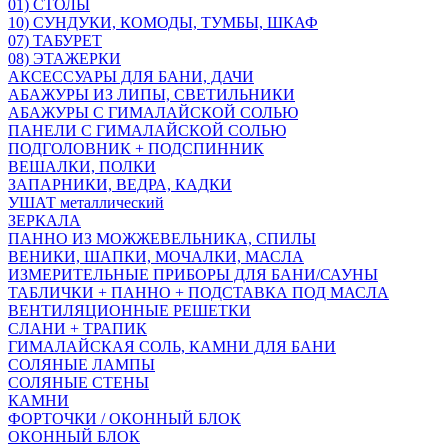
01) СТОЛЫ
10) СУНДУКИ, КОМОДЫ, ТУМБЫ, ШКАФ
07) ТАБУРЕТ
08) ЭТАЖЕРКИ
АКСЕССУАРЫ ДЛЯ БАНИ, ДАЧИ
АБАЖУРЫ ИЗ ЛИПЫ, СВЕТИЛЬНИКИ
АБАЖУРЫ С ГИМАЛАЙСКОЙ СОЛЬЮ
ПАНЕЛИ С ГИМАЛАЙСКОЙ СОЛЬЮ
ПОДГОЛОВНИК + ПОДСПИННИК
ВЕШАЛКИ, ПОЛКИ
ЗАПАРНИКИ, ВЕДРА, КАДКИ
УШАТ металлический
ЗЕРКАЛА
ПАННО ИЗ МОЖЖЕВЕЛЬНИКА, СПИЛЫ
ВЕНИКИ, ШАПКИ, МОЧАЛКИ, МАСЛА
ИЗМЕРИТЕЛЬНЫЕ ПРИБОРЫ ДЛЯ БАНИ/САУНЫ
ТАБЛИЧКИ + ПАННО + ПОДСТАВКА ПОД МАСЛА
ВЕНТИЛЯЦИОННЫЕ РЕШЕТКИ
СЛАНИ + ТРАПИК
ГИМАЛАЙСКАЯ СОЛЬ, КАМНИ ДЛЯ БАНИ
СОЛЯНЫЕ ЛАМПЫ
СОЛЯНЫЕ СТЕНЫ
КАМНИ
ФОРТОЧКИ / ОКОННЫЙ БЛОК
ОКОННЫЙ БЛОК