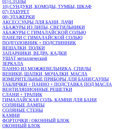
01) СТОЛЫ
10) СУНДУКИ, КОМОДЫ, ТУМБЫ, ШКАФ
07) ТАБУРЕТ
08) ЭТАЖЕРКИ
АКСЕССУАРЫ ДЛЯ БАНИ, ДАЧИ
АБАЖУРЫ ИЗ ЛИПЫ, СВЕТИЛЬНИКИ
АБАЖУРЫ С ГИМАЛАЙСКОЙ СОЛЬЮ
ПАНЕЛИ С ГИМАЛАЙСКОЙ СОЛЬЮ
ПОДГОЛОВНИК + ПОДСПИННИК
ВЕШАЛКИ, ПОЛКИ
ЗАПАРНИКИ, ВЕДРА, КАДКИ
УШАТ металлический
ЗЕРКАЛА
ПАННО ИЗ МОЖЖЕВЕЛЬНИКА, СПИЛЫ
ВЕНИКИ, ШАПКИ, МОЧАЛКИ, МАСЛА
ИЗМЕРИТЕЛЬНЫЕ ПРИБОРЫ ДЛЯ БАНИ/САУНЫ
ТАБЛИЧКИ + ПАННО + ПОДСТАВКА ПОД МАСЛА
ВЕНТИЛЯЦИОННЫЕ РЕШЕТКИ
СЛАНИ + ТРАПИК
ГИМАЛАЙСКАЯ СОЛЬ, КАМНИ ДЛЯ БАНИ
СОЛЯНЫЕ ЛАМПЫ
СОЛЯНЫЕ СТЕНЫ
КАМНИ
ФОРТОЧКИ / ОКОННЫЙ БЛОК
ОКОННЫЙ БЛОК