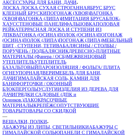
АКСЕССУАРЫ ДЛЯ БАНИ, ДАЧИ
ДОСКА
ДОСКА СУХАЯ СТРОГАННАЯ
БРУС
БРУС
КЛЕЕНЫЙ
БРУСКИ
ПОГОНАЖ (ХВОЯ)
ВАГОНКА
(ХВОЯ)
ВАГОНКА (ЛИПА)
ИМИТАЦИЯ БРУСА
БЛОК-
ХАУС
СТЕНОВЫЕ ПАНЕЛИ
ФАЛЬЦОВКА
ПОЛОВАЯ
РЕЙКА
ТЕРРАСНАЯ ДОСКА И СТУПЕНИ ИЗ
ДПК
ВАГОНКА (ОСИНА)
ПОЛОК (ОСИНА)
ПОГОНАЖ
(ОСИНА)
ПОЛОК (ЛИПА)
ПОГОНАЖ (ЛИПА)
МЕБЕЛЬНЫЙ
ЩИТ , СТУПЕНИ, ТЕТИВА
БАЛЯСИНЫ / СТОЛБЫ /
ПОРУЧЕНЬ / ПОДБАЛЯСНИК
ДРЕВЕСНО-ПЛИТНЫЕ
МАТЕРИАЛЫ (Фанера / ОСБ)
МЕЖВЕНЦОВЫЙ
УТЕПЛИТЕЛЬ
УТЕПЛИТЕЛЬ
БАЗАЛЬТОВЫЙ
ПАРОИЗОЛЯЦИЯ / ФОЛЬГА/ ПЛИТА
ОГНЕУПОРНАЯ
ДВЕРИ
МЕБЕЛЬ ДЛЯ БАНИ,
ДАЧИ
ГИМАЛАЙСКАЯ СОЛЬ, КАМНИ ДЛЯ
БАНИ
ФОРТОЧКИ / ОКОННЫЙ
БЛОК
ПЕРГОЛЫ
УСЛУГИ
ИЗДЕЛИЯ ИЗ ДЕРЕВА ДЛЯ
ДАЧИ
ГРЯДКИ САДОВЫЕ (ДПК и
Оцинков.)
ЛАКОКРАСОЧНЫЕ
МАТЕРИАЛЫ
КРЕПЁЖ
СОПУТСТВУЮЩИЕ
ТОВАРЫ
ТОВАРЫ СО СКИДКОЙ
—
ВЕШАЛКИ, ПОЛКИ
АБАЖУРЫ ИЗ ЛИПЫ, СВЕТИЛЬНИКИ
АБАЖУРЫ С
ГИМАЛАЙСКОЙ СОЛЬЮ
ПАНЕЛИ С ГИМАЛАЙСКОЙ