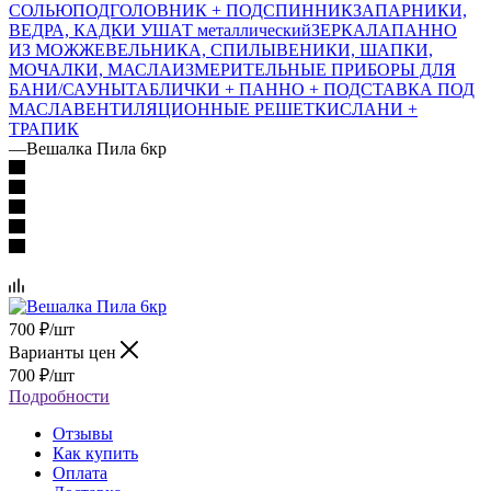
СОЛЬЮ
ПОДГОЛОВНИК + ПОДСПИННИК
ЗАПАРНИКИ,
ВЕДРА, КАДКИ
УШАТ металлический
ЗЕРКАЛА
ПАННО
ИЗ МОЖЖЕВЕЛЬНИКА, СПИЛЫ
ВЕНИКИ, ШАПКИ,
МОЧАЛКИ, МАСЛА
ИЗМЕРИТЕЛЬНЫЕ ПРИБОРЫ ДЛЯ
БАНИ/САУНЫ
ТАБЛИЧКИ + ПАННО + ПОДСТАВКА ПОД
МАСЛА
ВЕНТИЛЯЦИОННЫЕ РЕШЕТКИ
СЛАНИ +
ТРАПИК
—
Вешалка Пила 6кр
700
₽
/шт
Варианты цен
700
₽
/шт
Подробности
Отзывы
Как купить
Оплата