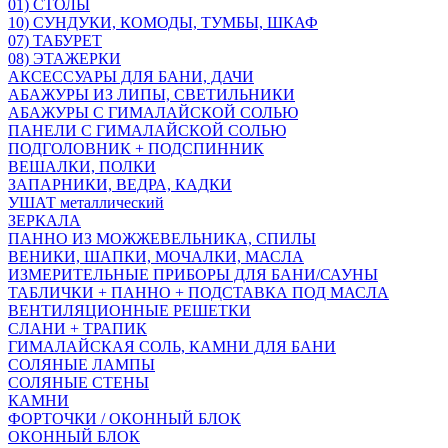
01) СТОЛЫ
10) СУНДУКИ, КОМОДЫ, ТУМБЫ, ШКАФ
07) ТАБУРЕТ
08) ЭТАЖЕРКИ
АКСЕССУАРЫ ДЛЯ БАНИ, ДАЧИ
АБАЖУРЫ ИЗ ЛИПЫ, СВЕТИЛЬНИКИ
АБАЖУРЫ С ГИМАЛАЙСКОЙ СОЛЬЮ
ПАНЕЛИ С ГИМАЛАЙСКОЙ СОЛЬЮ
ПОДГОЛОВНИК + ПОДСПИННИК
ВЕШАЛКИ, ПОЛКИ
ЗАПАРНИКИ, ВЕДРА, КАДКИ
УШАТ металлический
ЗЕРКАЛА
ПАННО ИЗ МОЖЖЕВЕЛЬНИКА, СПИЛЫ
ВЕНИКИ, ШАПКИ, МОЧАЛКИ, МАСЛА
ИЗМЕРИТЕЛЬНЫЕ ПРИБОРЫ ДЛЯ БАНИ/САУНЫ
ТАБЛИЧКИ + ПАННО + ПОДСТАВКА ПОД МАСЛА
ВЕНТИЛЯЦИОННЫЕ РЕШЕТКИ
СЛАНИ + ТРАПИК
ГИМАЛАЙСКАЯ СОЛЬ, КАМНИ ДЛЯ БАНИ
СОЛЯНЫЕ ЛАМПЫ
СОЛЯНЫЕ СТЕНЫ
КАМНИ
ФОРТОЧКИ / ОКОННЫЙ БЛОК
ОКОННЫЙ БЛОК