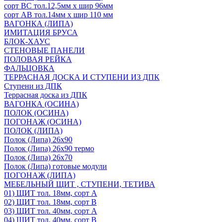
сорт ВС тол.12,5мм х шир 96мм
сорт АВ тол.14мм х шир 110 мм
ВАГОНКА (ЛИПА)
ИМИТАЦИЯ БРУСА
БЛОК-ХАУС
СТЕНОВЫЕ ПАНЕЛИ
ПОЛОВАЯ РЕЙКА
ФАЛЬЦОВКА
ТЕРРАСНАЯ ДОСКА И СТУПЕНИ ИЗ ДПК
Ступени из ДПК
Террасная доска из ДПК
ВАГОНКА (ОСИНА)
ПОЛОК (ОСИНА)
ПОГОНАЖ (ОСИНА)
ПОЛОК (ЛИПА)
Полок (Липа) 26х90
Полок (Липа) 26х90 термо
Полок (Липа) 26х70
Полок (Липа) готовые модули
ПОГОНАЖ (ЛИПА)
МЕБЕЛЬНЫЙ ЩИТ , СТУПЕНИ, ТЕТИВА
01) ЩИТ тол. 18мм, сорт А
02) ЩИТ тол. 18мм, сорт В
03) ЩИТ тол. 40мм, сорт А
04) ЩИТ тол. 40мм, сорт В