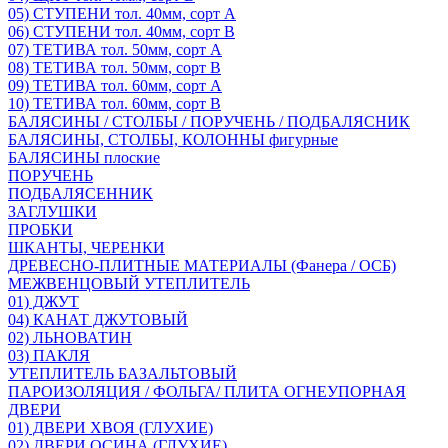
05) СТУПЕНИ тол. 40мм, сорт А
06) СТУПЕНИ тол. 40мм, сорт В
07) ТЕТИВА тол. 50мм, сорт А
08) ТЕТИВА тол. 50мм, сорт В
09) ТЕТИВА тол. 60мм, сорт А
10) ТЕТИВА тол. 60мм, сорт В
БАЛЯСИНЫ / СТОЛБЫ / ПОРУЧЕНЬ / ПОДБАЛЯСНИК
БАЛЯСИНЫ, СТОЛБЫ, КОЛОННЫ фигурные
БАЛЯСИНЫ плоские
ПОРУЧЕНЬ
ПОДБАЛЯСЕННИК
ЗАГЛУШКИ
ПРОБКИ
ШКАНТЫ, ЧЕРЕНКИ
ДРЕВЕСНО-ПЛИТНЫЕ МАТЕРИАЛЫ (Фанера / ОСБ)
МЕЖВЕНЦОВЫЙ УТЕПЛИТЕЛЬ
01) ДЖУТ
04) КАНАТ ДЖУТОВЫЙ
02) ЛЬНОВАТИН
03) ПАКЛЯ
УТЕПЛИТЕЛЬ БАЗАЛЬТОВЫЙ
ПАРОИЗОЛЯЦИЯ / ФОЛЬГА/ ПЛИТА ОГНЕУПОРНАЯ
ДВЕРИ
01) ДВЕРИ ХВОЯ (ГЛУХИЕ)
02) ДВЕРИ ОСИНА (ГЛУХИЕ)