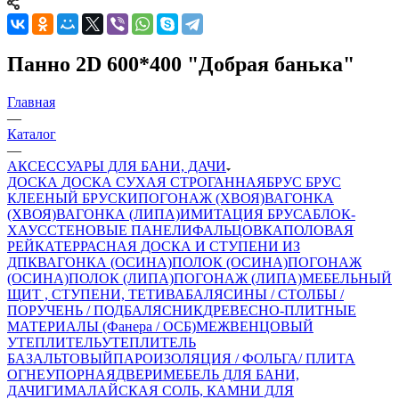
Панно 2D 600*400 "Добрая банька"
Главная
—
Каталог
—
АКСЕССУАРЫ ДЛЯ БАНИ, ДАЧИ
ДОСКА
ДОСКА СУХАЯ СТРОГАННАЯ
БРУС
БРУС
КЛЕЕНЫЙ
БРУСКИ
ПОГОНАЖ (ХВОЯ)
ВАГОНКА
(ХВОЯ)
ВАГОНКА (ЛИПА)
ИМИТАЦИЯ БРУСА
БЛОК-
ХАУС
СТЕНОВЫЕ ПАНЕЛИ
ФАЛЬЦОВКА
ПОЛОВАЯ
РЕЙКА
ТЕРРАСНАЯ ДОСКА И СТУПЕНИ ИЗ
ДПК
ВАГОНКА (ОСИНА)
ПОЛОК (ОСИНА)
ПОГОНАЖ
(ОСИНА)
ПОЛОК (ЛИПА)
ПОГОНАЖ (ЛИПА)
МЕБЕЛЬНЫЙ
ЩИТ , СТУПЕНИ, ТЕТИВА
БАЛЯСИНЫ / СТОЛБЫ /
ПОРУЧЕНЬ / ПОДБАЛЯСНИК
ДРЕВЕСНО-ПЛИТНЫЕ
МАТЕРИАЛЫ (Фанера / ОСБ)
МЕЖВЕНЦОВЫЙ
УТЕПЛИТЕЛЬ
УТЕПЛИТЕЛЬ
БАЗАЛЬТОВЫЙ
ПАРОИЗОЛЯЦИЯ / ФОЛЬГА/ ПЛИТА
ОГНЕУПОРНАЯ
ДВЕРИ
МЕБЕЛЬ ДЛЯ БАНИ,
ДАЧИ
ГИМАЛАЙСКАЯ СОЛЬ, КАМНИ ДЛЯ