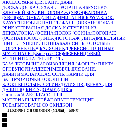
АКСЕССУАРЫ ДЛЯ БАНИ, ДАЧИ
ДОСКА
ДОСКА СУХАЯ СТРОГАННАЯ
БРУС
БРУС
КЛЕЕНЫЙ
БРУСКИ
ПОГОНАЖ (ХВОЯ)
ВАГОНКА
(ХВОЯ)
ВАГОНКА (ЛИПА)
ИМИТАЦИЯ БРУСА
БЛОК-
ХАУС
СТЕНОВЫЕ ПАНЕЛИ
ФАЛЬЦОВКА
ПОЛОВАЯ
РЕЙКА
ТЕРРАСНАЯ ДОСКА И СТУПЕНИ ИЗ
ДПК
ВАГОНКА (ОСИНА)
ПОЛОК (ОСИНА)
ПОГОНАЖ
(ОСИНА)
ПОЛОК (ЛИПА)
ПОГОНАЖ (ЛИПА)
МЕБЕЛЬНЫЙ
ЩИТ , СТУПЕНИ, ТЕТИВА
БАЛЯСИНЫ / СТОЛБЫ /
ПОРУЧЕНЬ / ПОДБАЛЯСНИК
ДРЕВЕСНО-ПЛИТНЫЕ
МАТЕРИАЛЫ (Фанера / ОСБ)
МЕЖВЕНЦОВЫЙ
УТЕПЛИТЕЛЬ
УТЕПЛИТЕЛЬ
БАЗАЛЬТОВЫЙ
ПАРОИЗОЛЯЦИЯ / ФОЛЬГА/ ПЛИТА
ОГНЕУПОРНАЯ
ДВЕРИ
МЕБЕЛЬ ДЛЯ БАНИ,
ДАЧИ
ГИМАЛАЙСКАЯ СОЛЬ, КАМНИ ДЛЯ
БАНИ
ФОРТОЧКИ / ОКОННЫЙ
БЛОК
ПЕРГОЛЫ
УСЛУГИ
ИЗДЕЛИЯ ИЗ ДЕРЕВА ДЛЯ
ДАЧИ
ГРЯДКИ САДОВЫЕ (ДПК и
Оцинков.)
ЛАКОКРАСОЧНЫЕ
МАТЕРИАЛЫ
КРЕПЁЖ
СОПУТСТВУЮЩИЕ
ТОВАРЫ
ТОВАРЫ СО СКИДКОЙ
—
Табличка с названием (малая) "Баня"