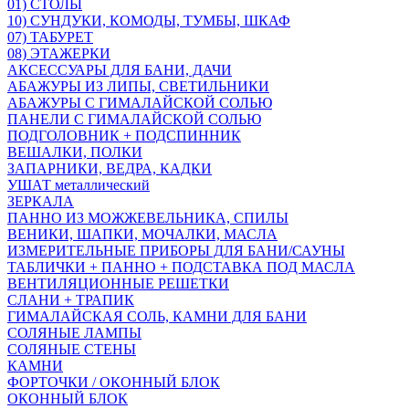
01) СТОЛЫ
10) СУНДУКИ, КОМОДЫ, ТУМБЫ, ШКАФ
07) ТАБУРЕТ
08) ЭТАЖЕРКИ
АКСЕССУАРЫ ДЛЯ БАНИ, ДАЧИ
АБАЖУРЫ ИЗ ЛИПЫ, СВЕТИЛЬНИКИ
АБАЖУРЫ С ГИМАЛАЙСКОЙ СОЛЬЮ
ПАНЕЛИ С ГИМАЛАЙСКОЙ СОЛЬЮ
ПОДГОЛОВНИК + ПОДСПИННИК
ВЕШАЛКИ, ПОЛКИ
ЗАПАРНИКИ, ВЕДРА, КАДКИ
УШАТ металлический
ЗЕРКАЛА
ПАННО ИЗ МОЖЖЕВЕЛЬНИКА, СПИЛЫ
ВЕНИКИ, ШАПКИ, МОЧАЛКИ, МАСЛА
ИЗМЕРИТЕЛЬНЫЕ ПРИБОРЫ ДЛЯ БАНИ/САУНЫ
ТАБЛИЧКИ + ПАННО + ПОДСТАВКА ПОД МАСЛА
ВЕНТИЛЯЦИОННЫЕ РЕШЕТКИ
СЛАНИ + ТРАПИК
ГИМАЛАЙСКАЯ СОЛЬ, КАМНИ ДЛЯ БАНИ
СОЛЯНЫЕ ЛАМПЫ
СОЛЯНЫЕ СТЕНЫ
КАМНИ
ФОРТОЧКИ / ОКОННЫЙ БЛОК
ОКОННЫЙ БЛОК