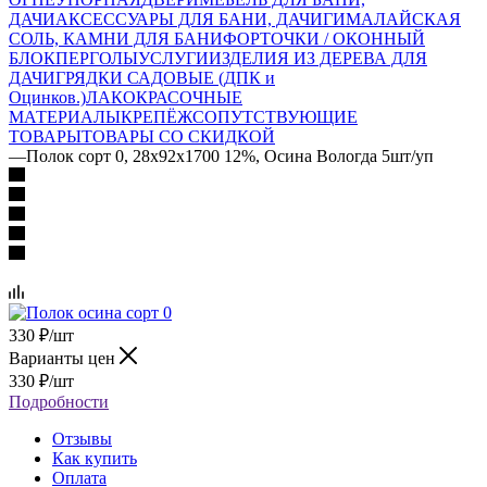
ДАЧИ
АКСЕССУАРЫ ДЛЯ БАНИ, ДАЧИ
ГИМАЛАЙСКАЯ
СОЛЬ, КАМНИ ДЛЯ БАНИ
ФОРТОЧКИ / ОКОННЫЙ
БЛОК
ПЕРГОЛЫ
УСЛУГИ
ИЗДЕЛИЯ ИЗ ДЕРЕВА ДЛЯ
ДАЧИ
ГРЯДКИ САДОВЫЕ (ДПК и
Оцинков.)
ЛАКОКРАСОЧНЫЕ
МАТЕРИАЛЫ
КРЕПЁЖ
СОПУТСТВУЮЩИЕ
ТОВАРЫ
ТОВАРЫ СО СКИДКОЙ
—
Полок сорт 0, 28x92x1700 12%, Осина Вологда 5шт/уп
330
₽
/шт
Варианты цен
330
₽
/шт
Подробности
Отзывы
Как купить
Оплата