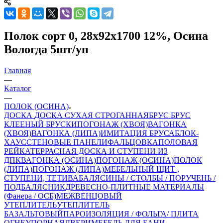
Полок сорт 0, 28x92x1700 12%, Осина
Вологда 5шт/уп
Главная
—
Каталог
—
ПОЛОК (ОСИНА)
ДОСКА
ДОСКА СУХАЯ СТРОГАННАЯ
БРУС
БРУС
КЛЕЕНЫЙ
БРУСКИ
ПОГОНАЖ (ХВОЯ)
ВАГОНКА
(ХВОЯ)
ВАГОНКА (ЛИПА)
ИМИТАЦИЯ БРУСА
БЛОК-
ХАУС
СТЕНОВЫЕ ПАНЕЛИ
ФАЛЬЦОВКА
ПОЛОВАЯ
РЕЙКА
ТЕРРАСНАЯ ДОСКА И СТУПЕНИ ИЗ
ДПК
ВАГОНКА (ОСИНА)
ПОГОНАЖ (ОСИНА)
ПОЛОК
(ЛИПА)
ПОГОНАЖ (ЛИПА)
МЕБЕЛЬНЫЙ ЩИТ ,
СТУПЕНИ, ТЕТИВА
БАЛЯСИНЫ / СТОЛБЫ / ПОРУЧЕНЬ /
ПОДБАЛЯСНИК
ДРЕВЕСНО-ПЛИТНЫЕ МАТЕРИАЛЫ
(Фанера / ОСБ)
МЕЖВЕНЦОВЫЙ
УТЕПЛИТЕЛЬ
УТЕПЛИТЕЛЬ
БАЗАЛЬТОВЫЙ
ПАРОИЗОЛЯЦИЯ / ФОЛЬГА/ ПЛИТА
ОГНЕУПОРНАЯ
ДВЕРИ
МЕБЕЛЬ ДЛЯ БАНИ,