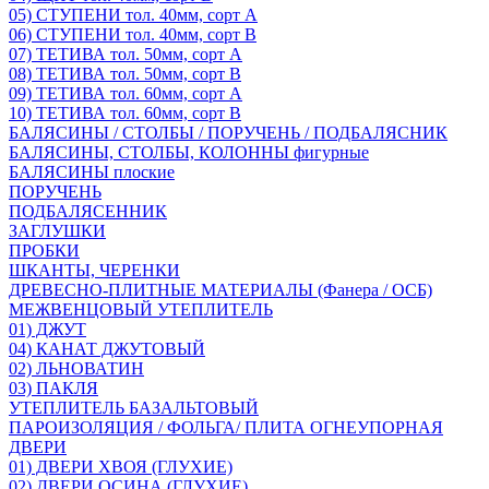
05) СТУПЕНИ тол. 40мм, сорт А
06) СТУПЕНИ тол. 40мм, сорт В
07) ТЕТИВА тол. 50мм, сорт А
08) ТЕТИВА тол. 50мм, сорт В
09) ТЕТИВА тол. 60мм, сорт А
10) ТЕТИВА тол. 60мм, сорт В
БАЛЯСИНЫ / СТОЛБЫ / ПОРУЧЕНЬ / ПОДБАЛЯСНИК
БАЛЯСИНЫ, СТОЛБЫ, КОЛОННЫ фигурные
БАЛЯСИНЫ плоские
ПОРУЧЕНЬ
ПОДБАЛЯСЕННИК
ЗАГЛУШКИ
ПРОБКИ
ШКАНТЫ, ЧЕРЕНКИ
ДРЕВЕСНО-ПЛИТНЫЕ МАТЕРИАЛЫ (Фанера / ОСБ)
МЕЖВЕНЦОВЫЙ УТЕПЛИТЕЛЬ
01) ДЖУТ
04) КАНАТ ДЖУТОВЫЙ
02) ЛЬНОВАТИН
03) ПАКЛЯ
УТЕПЛИТЕЛЬ БАЗАЛЬТОВЫЙ
ПАРОИЗОЛЯЦИЯ / ФОЛЬГА/ ПЛИТА ОГНЕУПОРНАЯ
ДВЕРИ
01) ДВЕРИ ХВОЯ (ГЛУХИЕ)
02) ДВЕРИ ОСИНА (ГЛУХИЕ)