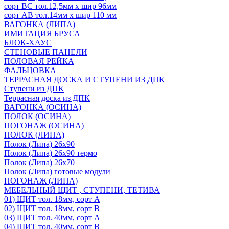
сорт ВС тол.12,5мм х шир 96мм
сорт АВ тол.14мм х шир 110 мм
ВАГОНКА (ЛИПА)
ИМИТАЦИЯ БРУСА
БЛОК-ХАУС
СТЕНОВЫЕ ПАНЕЛИ
ПОЛОВАЯ РЕЙКА
ФАЛЬЦОВКА
ТЕРРАСНАЯ ДОСКА И СТУПЕНИ ИЗ ДПК
Ступени из ДПК
Террасная доска из ДПК
ВАГОНКА (ОСИНА)
ПОЛОК (ОСИНА)
ПОГОНАЖ (ОСИНА)
ПОЛОК (ЛИПА)
Полок (Липа) 26х90
Полок (Липа) 26х90 термо
Полок (Липа) 26х70
Полок (Липа) готовые модули
ПОГОНАЖ (ЛИПА)
МЕБЕЛЬНЫЙ ЩИТ , СТУПЕНИ, ТЕТИВА
01) ЩИТ тол. 18мм, сорт А
02) ЩИТ тол. 18мм, сорт В
03) ЩИТ тол. 40мм, сорт А
04) ЩИТ тол. 40мм, сорт В