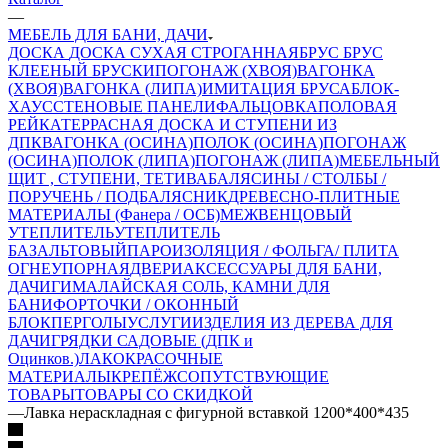
—
МЕБЕЛЬ ДЛЯ БАНИ, ДАЧИ
ДОСКА
ДОСКА СУХАЯ СТРОГАННАЯ
БРУС
БРУС
КЛЕЕНЫЙ
БРУСКИ
ПОГОНАЖ (ХВОЯ)
ВАГОНКА
(ХВОЯ)
ВАГОНКА (ЛИПА)
ИМИТАЦИЯ БРУСА
БЛОК-
ХАУС
СТЕНОВЫЕ ПАНЕЛИ
ФАЛЬЦОВКА
ПОЛОВАЯ
РЕЙКА
ТЕРРАСНАЯ ДОСКА И СТУПЕНИ ИЗ
ДПК
ВАГОНКА (ОСИНА)
ПОЛОК (ОСИНА)
ПОГОНАЖ
(ОСИНА)
ПОЛОК (ЛИПА)
ПОГОНАЖ (ЛИПА)
МЕБЕЛЬНЫЙ
ЩИТ , СТУПЕНИ, ТЕТИВА
БАЛЯСИНЫ / СТОЛБЫ /
ПОРУЧЕНЬ / ПОДБАЛЯСНИК
ДРЕВЕСНО-ПЛИТНЫЕ
МАТЕРИАЛЫ (Фанера / ОСБ)
МЕЖВЕНЦОВЫЙ
УТЕПЛИТЕЛЬ
УТЕПЛИТЕЛЬ
БАЗАЛЬТОВЫЙ
ПАРОИЗОЛЯЦИЯ / ФОЛЬГА/ ПЛИТА
ОГНЕУПОРНАЯ
ДВЕРИ
АКСЕССУАРЫ ДЛЯ БАНИ,
ДАЧИ
ГИМАЛАЙСКАЯ СОЛЬ, КАМНИ ДЛЯ
БАНИ
ФОРТОЧКИ / ОКОННЫЙ
БЛОК
ПЕРГОЛЫ
УСЛУГИ
ИЗДЕЛИЯ ИЗ ДЕРЕВА ДЛЯ
ДАЧИ
ГРЯДКИ САДОВЫЕ (ДПК и
Оцинков.)
ЛАКОКРАСОЧНЫЕ
МАТЕРИАЛЫ
КРЕПЁЖ
СОПУТСТВУЮЩИЕ
ТОВАРЫ
ТОВАРЫ СО СКИДКОЙ
—
Лавка нераскладная с фигурной вставкой 1200*400*435