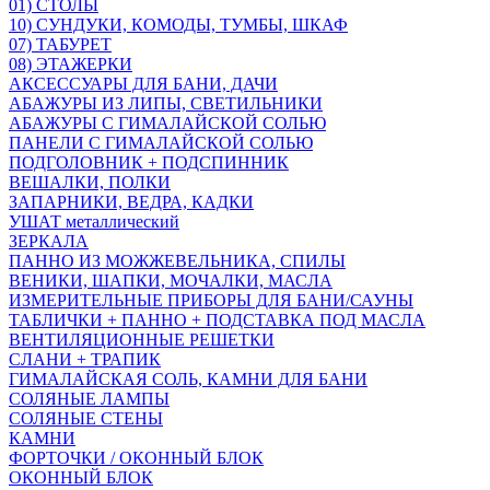
01) СТОЛЫ
10) СУНДУКИ, КОМОДЫ, ТУМБЫ, ШКАФ
07) ТАБУРЕТ
08) ЭТАЖЕРКИ
АКСЕССУАРЫ ДЛЯ БАНИ, ДАЧИ
АБАЖУРЫ ИЗ ЛИПЫ, СВЕТИЛЬНИКИ
АБАЖУРЫ С ГИМАЛАЙСКОЙ СОЛЬЮ
ПАНЕЛИ С ГИМАЛАЙСКОЙ СОЛЬЮ
ПОДГОЛОВНИК + ПОДСПИННИК
ВЕШАЛКИ, ПОЛКИ
ЗАПАРНИКИ, ВЕДРА, КАДКИ
УШАТ металлический
ЗЕРКАЛА
ПАННО ИЗ МОЖЖЕВЕЛЬНИКА, СПИЛЫ
ВЕНИКИ, ШАПКИ, МОЧАЛКИ, МАСЛА
ИЗМЕРИТЕЛЬНЫЕ ПРИБОРЫ ДЛЯ БАНИ/САУНЫ
ТАБЛИЧКИ + ПАННО + ПОДСТАВКА ПОД МАСЛА
ВЕНТИЛЯЦИОННЫЕ РЕШЕТКИ
СЛАНИ + ТРАПИК
ГИМАЛАЙСКАЯ СОЛЬ, КАМНИ ДЛЯ БАНИ
СОЛЯНЫЕ ЛАМПЫ
СОЛЯНЫЕ СТЕНЫ
КАМНИ
ФОРТОЧКИ / ОКОННЫЙ БЛОК
ОКОННЫЙ БЛОК