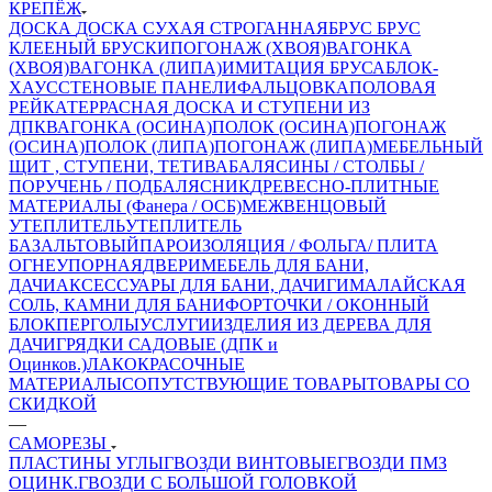
КРЕПЁЖ
ДОСКА
ДОСКА СУХАЯ СТРОГАННАЯ
БРУС
БРУС
КЛЕЕНЫЙ
БРУСКИ
ПОГОНАЖ (ХВОЯ)
ВАГОНКА
(ХВОЯ)
ВАГОНКА (ЛИПА)
ИМИТАЦИЯ БРУСА
БЛОК-
ХАУС
СТЕНОВЫЕ ПАНЕЛИ
ФАЛЬЦОВКА
ПОЛОВАЯ
РЕЙКА
ТЕРРАСНАЯ ДОСКА И СТУПЕНИ ИЗ
ДПК
ВАГОНКА (ОСИНА)
ПОЛОК (ОСИНА)
ПОГОНАЖ
(ОСИНА)
ПОЛОК (ЛИПА)
ПОГОНАЖ (ЛИПА)
МЕБЕЛЬНЫЙ
ЩИТ , СТУПЕНИ, ТЕТИВА
БАЛЯСИНЫ / СТОЛБЫ /
ПОРУЧЕНЬ / ПОДБАЛЯСНИК
ДРЕВЕСНО-ПЛИТНЫЕ
МАТЕРИАЛЫ (Фанера / ОСБ)
МЕЖВЕНЦОВЫЙ
УТЕПЛИТЕЛЬ
УТЕПЛИТЕЛЬ
БАЗАЛЬТОВЫЙ
ПАРОИЗОЛЯЦИЯ / ФОЛЬГА/ ПЛИТА
ОГНЕУПОРНАЯ
ДВЕРИ
МЕБЕЛЬ ДЛЯ БАНИ,
ДАЧИ
АКСЕССУАРЫ ДЛЯ БАНИ, ДАЧИ
ГИМАЛАЙСКАЯ
СОЛЬ, КАМНИ ДЛЯ БАНИ
ФОРТОЧКИ / ОКОННЫЙ
БЛОК
ПЕРГОЛЫ
УСЛУГИ
ИЗДЕЛИЯ ИЗ ДЕРЕВА ДЛЯ
ДАЧИ
ГРЯДКИ САДОВЫЕ (ДПК и
Оцинков.)
ЛАКОКРАСОЧНЫЕ
МАТЕРИАЛЫ
СОПУТСТВУЮЩИЕ ТОВАРЫ
ТОВАРЫ СО
СКИДКОЙ
—
САМОРЕЗЫ
ПЛАСТИНЫ
УГЛЫ
ГВОЗДИ ВИНТОВЫЕ
ГВОЗДИ ПМЗ
ОЦИНК.
ГВОЗДИ С БОЛЬШОЙ ГОЛОВКОЙ