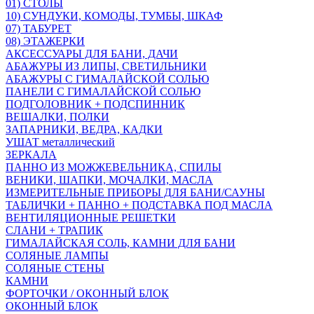
01) СТОЛЫ
10) СУНДУКИ, КОМОДЫ, ТУМБЫ, ШКАФ
07) ТАБУРЕТ
08) ЭТАЖЕРКИ
АКСЕССУАРЫ ДЛЯ БАНИ, ДАЧИ
АБАЖУРЫ ИЗ ЛИПЫ, СВЕТИЛЬНИКИ
АБАЖУРЫ С ГИМАЛАЙСКОЙ СОЛЬЮ
ПАНЕЛИ С ГИМАЛАЙСКОЙ СОЛЬЮ
ПОДГОЛОВНИК + ПОДСПИННИК
ВЕШАЛКИ, ПОЛКИ
ЗАПАРНИКИ, ВЕДРА, КАДКИ
УШАТ металлический
ЗЕРКАЛА
ПАННО ИЗ МОЖЖЕВЕЛЬНИКА, СПИЛЫ
ВЕНИКИ, ШАПКИ, МОЧАЛКИ, МАСЛА
ИЗМЕРИТЕЛЬНЫЕ ПРИБОРЫ ДЛЯ БАНИ/САУНЫ
ТАБЛИЧКИ + ПАННО + ПОДСТАВКА ПОД МАСЛА
ВЕНТИЛЯЦИОННЫЕ РЕШЕТКИ
СЛАНИ + ТРАПИК
ГИМАЛАЙСКАЯ СОЛЬ, КАМНИ ДЛЯ БАНИ
СОЛЯНЫЕ ЛАМПЫ
СОЛЯНЫЕ СТЕНЫ
КАМНИ
ФОРТОЧКИ / ОКОННЫЙ БЛОК
ОКОННЫЙ БЛОК