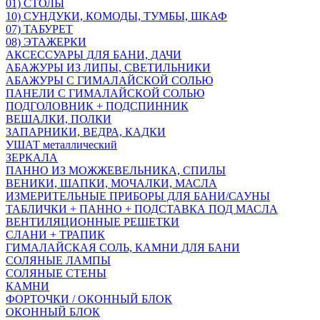
01) СТОЛЫ
10) СУНДУКИ, КОМОДЫ, ТУМБЫ, ШКАФ
07) ТАБУРЕТ
08) ЭТАЖЕРКИ
АКСЕССУАРЫ ДЛЯ БАНИ, ДАЧИ
АБАЖУРЫ ИЗ ЛИПЫ, СВЕТИЛЬНИКИ
АБАЖУРЫ С ГИМАЛАЙСКОЙ СОЛЬЮ
ПАНЕЛИ С ГИМАЛАЙСКОЙ СОЛЬЮ
ПОДГОЛОВНИК + ПОДСПИННИК
ВЕШАЛКИ, ПОЛКИ
ЗАПАРНИКИ, ВЕДРА, КАДКИ
УШАТ металлический
ЗЕРКАЛА
ПАННО ИЗ МОЖЖЕВЕЛЬНИКА, СПИЛЫ
ВЕНИКИ, ШАПКИ, МОЧАЛКИ, МАСЛА
ИЗМЕРИТЕЛЬНЫЕ ПРИБОРЫ ДЛЯ БАНИ/САУНЫ
ТАБЛИЧКИ + ПАННО + ПОДСТАВКА ПОД МАСЛА
ВЕНТИЛЯЦИОННЫЕ РЕШЕТКИ
СЛАНИ + ТРАПИК
ГИМАЛАЙСКАЯ СОЛЬ, КАМНИ ДЛЯ БАНИ
СОЛЯНЫЕ ЛАМПЫ
СОЛЯНЫЕ СТЕНЫ
КАМНИ
ФОРТОЧКИ / ОКОННЫЙ БЛОК
ОКОННЫЙ БЛОК