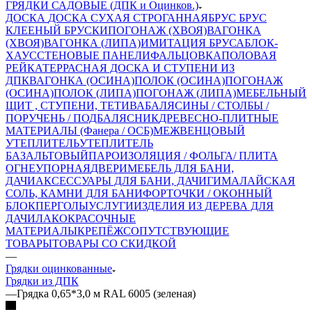
ГРЯДКИ САДОВЫЕ (ДПК и Оцинков.)
ДОСКА
ДОСКА СУХАЯ СТРОГАННАЯ
БРУС
БРУС
КЛЕЕНЫЙ
БРУСКИ
ПОГОНАЖ (ХВОЯ)
ВАГОНКА
(ХВОЯ)
ВАГОНКА (ЛИПА)
ИМИТАЦИЯ БРУСА
БЛОК-
ХАУС
СТЕНОВЫЕ ПАНЕЛИ
ФАЛЬЦОВКА
ПОЛОВАЯ
РЕЙКА
ТЕРРАСНАЯ ДОСКА И СТУПЕНИ ИЗ
ДПК
ВАГОНКА (ОСИНА)
ПОЛОК (ОСИНА)
ПОГОНАЖ
(ОСИНА)
ПОЛОК (ЛИПА)
ПОГОНАЖ (ЛИПА)
МЕБЕЛЬНЫЙ
ЩИТ , СТУПЕНИ, ТЕТИВА
БАЛЯСИНЫ / СТОЛБЫ /
ПОРУЧЕНЬ / ПОДБАЛЯСНИК
ДРЕВЕСНО-ПЛИТНЫЕ
МАТЕРИАЛЫ (Фанера / ОСБ)
МЕЖВЕНЦОВЫЙ
УТЕПЛИТЕЛЬ
УТЕПЛИТЕЛЬ
БАЗАЛЬТОВЫЙ
ПАРОИЗОЛЯЦИЯ / ФОЛЬГА/ ПЛИТА
ОГНЕУПОРНАЯ
ДВЕРИ
МЕБЕЛЬ ДЛЯ БАНИ,
ДАЧИ
АКСЕССУАРЫ ДЛЯ БАНИ, ДАЧИ
ГИМАЛАЙСКАЯ
СОЛЬ, КАМНИ ДЛЯ БАНИ
ФОРТОЧКИ / ОКОННЫЙ
БЛОК
ПЕРГОЛЫ
УСЛУГИ
ИЗДЕЛИЯ ИЗ ДЕРЕВА ДЛЯ
ДАЧИ
ЛАКОКРАСОЧНЫЕ
МАТЕРИАЛЫ
КРЕПЁЖ
СОПУТСТВУЮЩИЕ
ТОВАРЫ
ТОВАРЫ СО СКИДКОЙ
—
Грядки оцинкованные
Грядки из ДПК
—
Грядка 0,65*3,0 м RAL 6005 (зеленая)