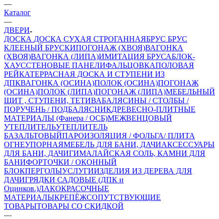
—
Каталог
—
ДВЕРИ
ДОСКА
ДОСКА СУХАЯ СТРОГАННАЯ
БРУС
БРУС
КЛЕЕНЫЙ
БРУСКИ
ПОГОНАЖ (ХВОЯ)
ВАГОНКА
(ХВОЯ)
ВАГОНКА (ЛИПА)
ИМИТАЦИЯ БРУСА
БЛОК-
ХАУС
СТЕНОВЫЕ ПАНЕЛИ
ФАЛЬЦОВКА
ПОЛОВАЯ
РЕЙКА
ТЕРРАСНАЯ ДОСКА И СТУПЕНИ ИЗ
ДПК
ВАГОНКА (ОСИНА)
ПОЛОК (ОСИНА)
ПОГОНАЖ
(ОСИНА)
ПОЛОК (ЛИПА)
ПОГОНАЖ (ЛИПА)
МЕБЕЛЬНЫЙ
ЩИТ , СТУПЕНИ, ТЕТИВА
БАЛЯСИНЫ / СТОЛБЫ /
ПОРУЧЕНЬ / ПОДБАЛЯСНИК
ДРЕВЕСНО-ПЛИТНЫЕ
МАТЕРИАЛЫ (Фанера / ОСБ)
МЕЖВЕНЦОВЫЙ
УТЕПЛИТЕЛЬ
УТЕПЛИТЕЛЬ
БАЗАЛЬТОВЫЙ
ПАРОИЗОЛЯЦИЯ / ФОЛЬГА/ ПЛИТА
ОГНЕУПОРНАЯ
МЕБЕЛЬ ДЛЯ БАНИ, ДАЧИ
АКСЕССУАРЫ
ДЛЯ БАНИ, ДАЧИ
ГИМАЛАЙСКАЯ СОЛЬ, КАМНИ ДЛЯ
БАНИ
ФОРТОЧКИ / ОКОННЫЙ
БЛОК
ПЕРГОЛЫ
УСЛУГИ
ИЗДЕЛИЯ ИЗ ДЕРЕВА ДЛЯ
ДАЧИ
ГРЯДКИ САДОВЫЕ (ДПК и
Оцинков.)
ЛАКОКРАСОЧНЫЕ
МАТЕРИАЛЫ
КРЕПЁЖ
СОПУТСТВУЮЩИЕ
ТОВАРЫ
ТОВАРЫ СО СКИДКОЙ
—