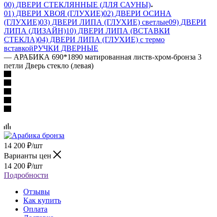
00) ДВЕРИ СТЕКЛЯННЫЕ (ДЛЯ САУНЫ)
01) ДВЕРИ ХВОЯ (ГЛУХИЕ)
02) ДВЕРИ ОСИНА
(ГЛУХИЕ)
03) ДВЕРИ ЛИПА (ГЛУХИЕ) светлые
09) ДВЕРИ
ЛИПА (ДИЗАЙН)
10) ДВЕРИ ЛИПА (ВСТАВКИ
СТЕКЛА)
04) ДВЕРИ ЛИПА (ГЛУХИЕ) с термо
вставкой
РУЧКИ ДВЕРНЫЕ
—
АРАБИКА 690*1890 матированная листв-хром-бронза 3
петли Дверь стекло (левая)
14 200
₽
/шт
Варианты цен
14 200
₽
/шт
Подробности
Отзывы
Как купить
Оплата