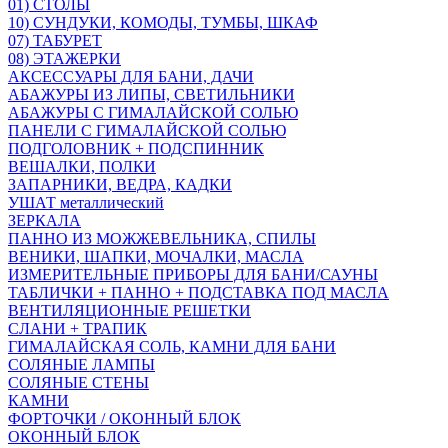
01) СТОЛЫ
10) СУНДУКИ, КОМОДЫ, ТУМБЫ, ШКАФ
07) ТАБУРЕТ
08) ЭТАЖЕРКИ
АКСЕССУАРЫ ДЛЯ БАНИ, ДАЧИ
АБАЖУРЫ ИЗ ЛИПЫ, СВЕТИЛЬНИКИ
АБАЖУРЫ С ГИМАЛАЙСКОЙ СОЛЬЮ
ПАНЕЛИ С ГИМАЛАЙСКОЙ СОЛЬЮ
ПОДГОЛОВНИК + ПОДСПИННИК
ВЕШАЛКИ, ПОЛКИ
ЗАПАРНИКИ, ВЕДРА, КАДКИ
УШАТ металлический
ЗЕРКАЛА
ПАННО ИЗ МОЖЖЕВЕЛЬНИКА, СПИЛЫ
ВЕНИКИ, ШАПКИ, МОЧАЛКИ, МАСЛА
ИЗМЕРИТЕЛЬНЫЕ ПРИБОРЫ ДЛЯ БАНИ/САУНЫ
ТАБЛИЧКИ + ПАННО + ПОДСТАВКА ПОД МАСЛА
ВЕНТИЛЯЦИОННЫЕ РЕШЕТКИ
СЛАНИ + ТРАПИК
ГИМАЛАЙСКАЯ СОЛЬ, КАМНИ ДЛЯ БАНИ
СОЛЯНЫЕ ЛАМПЫ
СОЛЯНЫЕ СТЕНЫ
КАМНИ
ФОРТОЧКИ / ОКОННЫЙ БЛОК
ОКОННЫЙ БЛОК