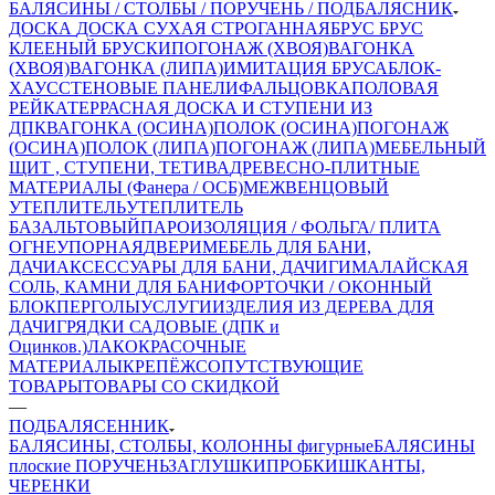
БАЛЯСИНЫ / СТОЛБЫ / ПОРУЧЕНЬ / ПОДБАЛЯСНИК
ДОСКА
ДОСКА СУХАЯ СТРОГАННАЯ
БРУС
БРУС
КЛЕЕНЫЙ
БРУСКИ
ПОГОНАЖ (ХВОЯ)
ВАГОНКА
(ХВОЯ)
ВАГОНКА (ЛИПА)
ИМИТАЦИЯ БРУСА
БЛОК-
ХАУС
СТЕНОВЫЕ ПАНЕЛИ
ФАЛЬЦОВКА
ПОЛОВАЯ
РЕЙКА
ТЕРРАСНАЯ ДОСКА И СТУПЕНИ ИЗ
ДПК
ВАГОНКА (ОСИНА)
ПОЛОК (ОСИНА)
ПОГОНАЖ
(ОСИНА)
ПОЛОК (ЛИПА)
ПОГОНАЖ (ЛИПА)
МЕБЕЛЬНЫЙ
ЩИТ , СТУПЕНИ, ТЕТИВА
ДРЕВЕСНО-ПЛИТНЫЕ
МАТЕРИАЛЫ (Фанера / ОСБ)
МЕЖВЕНЦОВЫЙ
УТЕПЛИТЕЛЬ
УТЕПЛИТЕЛЬ
БАЗАЛЬТОВЫЙ
ПАРОИЗОЛЯЦИЯ / ФОЛЬГА/ ПЛИТА
ОГНЕУПОРНАЯ
ДВЕРИ
МЕБЕЛЬ ДЛЯ БАНИ,
ДАЧИ
АКСЕССУАРЫ ДЛЯ БАНИ, ДАЧИ
ГИМАЛАЙСКАЯ
СОЛЬ, КАМНИ ДЛЯ БАНИ
ФОРТОЧКИ / ОКОННЫЙ
БЛОК
ПЕРГОЛЫ
УСЛУГИ
ИЗДЕЛИЯ ИЗ ДЕРЕВА ДЛЯ
ДАЧИ
ГРЯДКИ САДОВЫЕ (ДПК и
Оцинков.)
ЛАКОКРАСОЧНЫЕ
МАТЕРИАЛЫ
КРЕПЁЖ
СОПУТСТВУЮЩИЕ
ТОВАРЫ
ТОВАРЫ СО СКИДКОЙ
—
ПОДБАЛЯСЕННИК
БАЛЯСИНЫ, СТОЛБЫ, КОЛОННЫ фигурные
БАЛЯСИНЫ
плоские
ПОРУЧЕНЬ
ЗАГЛУШКИ
ПРОБКИ
ШКАНТЫ,
ЧЕРЕНКИ