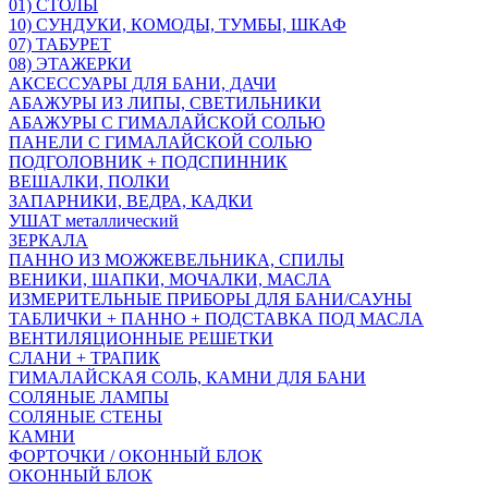
01) СТОЛЫ
10) СУНДУКИ, КОМОДЫ, ТУМБЫ, ШКАФ
07) ТАБУРЕТ
08) ЭТАЖЕРКИ
АКСЕССУАРЫ ДЛЯ БАНИ, ДАЧИ
АБАЖУРЫ ИЗ ЛИПЫ, СВЕТИЛЬНИКИ
АБАЖУРЫ С ГИМАЛАЙСКОЙ СОЛЬЮ
ПАНЕЛИ С ГИМАЛАЙСКОЙ СОЛЬЮ
ПОДГОЛОВНИК + ПОДСПИННИК
ВЕШАЛКИ, ПОЛКИ
ЗАПАРНИКИ, ВЕДРА, КАДКИ
УШАТ металлический
ЗЕРКАЛА
ПАННО ИЗ МОЖЖЕВЕЛЬНИКА, СПИЛЫ
ВЕНИКИ, ШАПКИ, МОЧАЛКИ, МАСЛА
ИЗМЕРИТЕЛЬНЫЕ ПРИБОРЫ ДЛЯ БАНИ/САУНЫ
ТАБЛИЧКИ + ПАННО + ПОДСТАВКА ПОД МАСЛА
ВЕНТИЛЯЦИОННЫЕ РЕШЕТКИ
СЛАНИ + ТРАПИК
ГИМАЛАЙСКАЯ СОЛЬ, КАМНИ ДЛЯ БАНИ
СОЛЯНЫЕ ЛАМПЫ
СОЛЯНЫЕ СТЕНЫ
КАМНИ
ФОРТОЧКИ / ОКОННЫЙ БЛОК
ОКОННЫЙ БЛОК