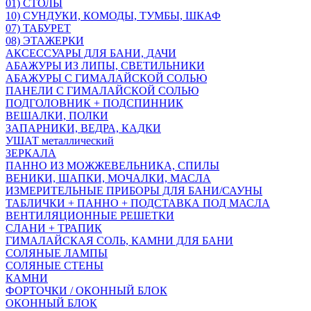
01) СТОЛЫ
10) СУНДУКИ, КОМОДЫ, ТУМБЫ, ШКАФ
07) ТАБУРЕТ
08) ЭТАЖЕРКИ
АКСЕССУАРЫ ДЛЯ БАНИ, ДАЧИ
АБАЖУРЫ ИЗ ЛИПЫ, СВЕТИЛЬНИКИ
АБАЖУРЫ С ГИМАЛАЙСКОЙ СОЛЬЮ
ПАНЕЛИ С ГИМАЛАЙСКОЙ СОЛЬЮ
ПОДГОЛОВНИК + ПОДСПИННИК
ВЕШАЛКИ, ПОЛКИ
ЗАПАРНИКИ, ВЕДРА, КАДКИ
УШАТ металлический
ЗЕРКАЛА
ПАННО ИЗ МОЖЖЕВЕЛЬНИКА, СПИЛЫ
ВЕНИКИ, ШАПКИ, МОЧАЛКИ, МАСЛА
ИЗМЕРИТЕЛЬНЫЕ ПРИБОРЫ ДЛЯ БАНИ/САУНЫ
ТАБЛИЧКИ + ПАННО + ПОДСТАВКА ПОД МАСЛА
ВЕНТИЛЯЦИОННЫЕ РЕШЕТКИ
СЛАНИ + ТРАПИК
ГИМАЛАЙСКАЯ СОЛЬ, КАМНИ ДЛЯ БАНИ
СОЛЯНЫЕ ЛАМПЫ
СОЛЯНЫЕ СТЕНЫ
КАМНИ
ФОРТОЧКИ / ОКОННЫЙ БЛОК
ОКОННЫЙ БЛОК