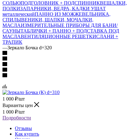
СОЛЬЮ
ПОДГОЛОВНИК + ПОДСПИННИК
ВЕШАЛКИ,
ПОЛКИ
ЗАПАРНИКИ, ВЕДРА, КАДКИ
УШАТ
металлический
ПАННО ИЗ МОЖЖЕВЕЛЬНИКА,
СПИЛЫ
ВЕНИКИ, ШАПКИ, МОЧАЛКИ,
МАСЛА
ИЗМЕРИТЕЛЬНЫЕ ПРИБОРЫ ДЛЯ БАНИ/
САУНЫ
ТАБЛИЧКИ + ПАННО + ПОДСТАВКА ПОД
МАСЛА
ВЕНТИЛЯЦИОННЫЕ РЕШЕТКИ
СЛАНИ +
ТРАПИК
—
Зеркало Бочка d=320
1 000
₽
/шт
Варианты цен
1 000
₽
/шт
Подробности
Отзывы
Как купить