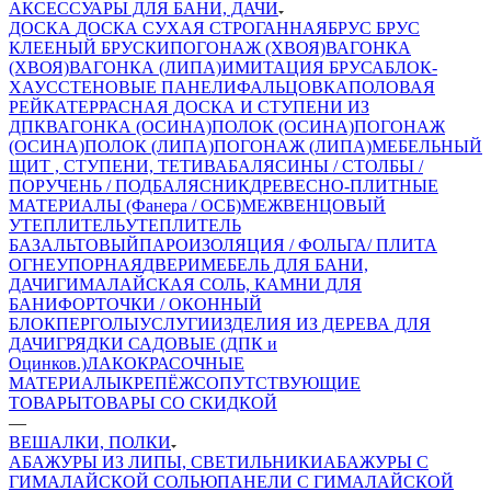
АКСЕССУАРЫ ДЛЯ БАНИ, ДАЧИ
ДОСКА
ДОСКА СУХАЯ СТРОГАННАЯ
БРУС
БРУС
КЛЕЕНЫЙ
БРУСКИ
ПОГОНАЖ (ХВОЯ)
ВАГОНКА
(ХВОЯ)
ВАГОНКА (ЛИПА)
ИМИТАЦИЯ БРУСА
БЛОК-
ХАУС
СТЕНОВЫЕ ПАНЕЛИ
ФАЛЬЦОВКА
ПОЛОВАЯ
РЕЙКА
ТЕРРАСНАЯ ДОСКА И СТУПЕНИ ИЗ
ДПК
ВАГОНКА (ОСИНА)
ПОЛОК (ОСИНА)
ПОГОНАЖ
(ОСИНА)
ПОЛОК (ЛИПА)
ПОГОНАЖ (ЛИПА)
МЕБЕЛЬНЫЙ
ЩИТ , СТУПЕНИ, ТЕТИВА
БАЛЯСИНЫ / СТОЛБЫ /
ПОРУЧЕНЬ / ПОДБАЛЯСНИК
ДРЕВЕСНО-ПЛИТНЫЕ
МАТЕРИАЛЫ (Фанера / ОСБ)
МЕЖВЕНЦОВЫЙ
УТЕПЛИТЕЛЬ
УТЕПЛИТЕЛЬ
БАЗАЛЬТОВЫЙ
ПАРОИЗОЛЯЦИЯ / ФОЛЬГА/ ПЛИТА
ОГНЕУПОРНАЯ
ДВЕРИ
МЕБЕЛЬ ДЛЯ БАНИ,
ДАЧИ
ГИМАЛАЙСКАЯ СОЛЬ, КАМНИ ДЛЯ
БАНИ
ФОРТОЧКИ / ОКОННЫЙ
БЛОК
ПЕРГОЛЫ
УСЛУГИ
ИЗДЕЛИЯ ИЗ ДЕРЕВА ДЛЯ
ДАЧИ
ГРЯДКИ САДОВЫЕ (ДПК и
Оцинков.)
ЛАКОКРАСОЧНЫЕ
МАТЕРИАЛЫ
КРЕПЁЖ
СОПУТСТВУЮЩИЕ
ТОВАРЫ
ТОВАРЫ СО СКИДКОЙ
—
ВЕШАЛКИ, ПОЛКИ
АБАЖУРЫ ИЗ ЛИПЫ, СВЕТИЛЬНИКИ
АБАЖУРЫ С
ГИМАЛАЙСКОЙ СОЛЬЮ
ПАНЕЛИ С ГИМАЛАЙСКОЙ