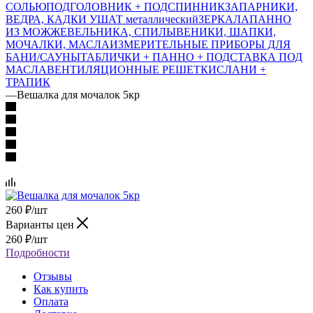
СОЛЬЮ
ПОДГОЛОВНИК + ПОДСПИННИК
ЗАПАРНИКИ,
ВЕДРА, КАДКИ
УШАТ металлический
ЗЕРКАЛА
ПАННО
ИЗ МОЖЖЕВЕЛЬНИКА, СПИЛЫ
ВЕНИКИ, ШАПКИ,
МОЧАЛКИ, МАСЛА
ИЗМЕРИТЕЛЬНЫЕ ПРИБОРЫ ДЛЯ
БАНИ/САУНЫ
ТАБЛИЧКИ + ПАННО + ПОДСТАВКА ПОД
МАСЛА
ВЕНТИЛЯЦИОННЫЕ РЕШЕТКИ
СЛАНИ +
ТРАПИК
—
Вешалка для мочалок 5кр
260
₽
/шт
Варианты цен
260
₽
/шт
Подробности
Отзывы
Как купить
Оплата