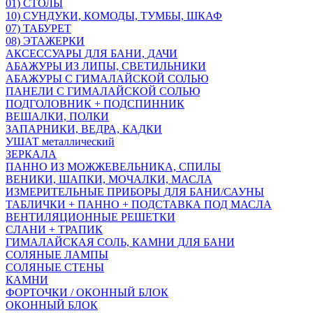
01) СТОЛЫ
10) СУНДУКИ, КОМОДЫ, ТУМБЫ, ШКАФ
07) ТАБУРЕТ
08) ЭТАЖЕРКИ
АКСЕССУАРЫ ДЛЯ БАНИ, ДАЧИ
АБАЖУРЫ ИЗ ЛИПЫ, СВЕТИЛЬНИКИ
АБАЖУРЫ С ГИМАЛАЙСКОЙ СОЛЬЮ
ПАНЕЛИ С ГИМАЛАЙСКОЙ СОЛЬЮ
ПОДГОЛОВНИК + ПОДСПИННИК
ВЕШАЛКИ, ПОЛКИ
ЗАПАРНИКИ, ВЕДРА, КАДКИ
УШАТ металлический
ЗЕРКАЛА
ПАННО ИЗ МОЖЖЕВЕЛЬНИКА, СПИЛЫ
ВЕНИКИ, ШАПКИ, МОЧАЛКИ, МАСЛА
ИЗМЕРИТЕЛЬНЫЕ ПРИБОРЫ ДЛЯ БАНИ/САУНЫ
ТАБЛИЧКИ + ПАННО + ПОДСТАВКА ПОД МАСЛА
ВЕНТИЛЯЦИОННЫЕ РЕШЕТКИ
СЛАНИ + ТРАПИК
ГИМАЛАЙСКАЯ СОЛЬ, КАМНИ ДЛЯ БАНИ
СОЛЯНЫЕ ЛАМПЫ
СОЛЯНЫЕ СТЕНЫ
КАМНИ
ФОРТОЧКИ / ОКОННЫЙ БЛОК
ОКОННЫЙ БЛОК